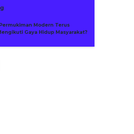
ng
Permukiman Modern Terus
engikuti Gaya Hidup Masyarakat?