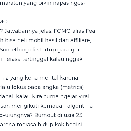
i maraton yang bikin napas ngos-
OMO
al? Jawabannya jelas: FOMO alias Fear
isa beli mobil hasil dari affiliate,
 Something di startup gara-gara
i merasa tertinggal kalau nggak
n Z yang kena mental karena
rlalu fokus pada angka (metrics)
ahal, kalau kita cuma ngejar viral,
erusan mengikuti kemauan algoritma
-ujungnya? Burnout di usia 23
karena merasa hidup kok begini-