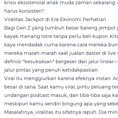
krisis eksistensial anak muda zaman sekarang: a
harus konsisten?
Viralitas: Jackpot di Era Ekonomi Perhatian
Bagi Gen Z yang tumbuh besar bareng jempol yang
kayak menang lotre tanpa perlu beli kupon. Ki
kaya mendadak cuma karena cara mereka bung
mereka marah-marah saat jualan daster di live
definisi "kesuksesan" bergeser dari jalur linea
jalur pintas yang penuh ketidakpastian.
Viral itu menggiurkan karena efeknya instan. Ada
besar di sana. Saat kamu viral, pintu peluang t
undangan podcast masuk, dan tiba-tiba saja k
meskipun kamu sendiri bingung apa yang seb
Masalahnya, viralitas itu sifatnya rapuh. Dia m