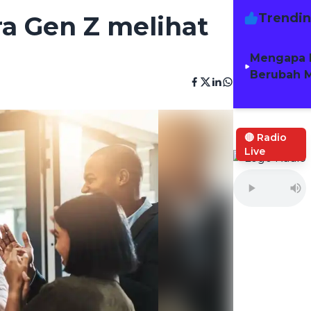
Trendi
ara Gen Z melihat
Mengapa 
Berubah M
🔴 Radio
Live