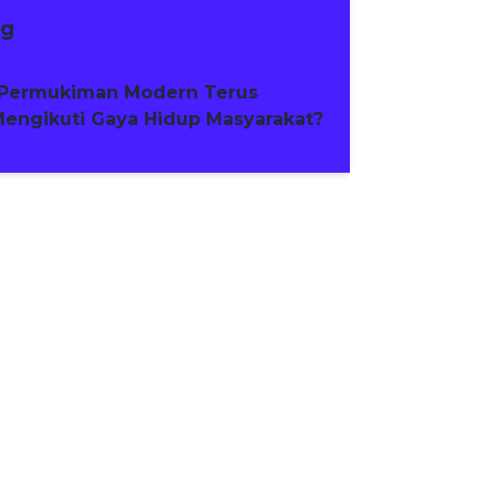
ng
Permukiman Modern Terus
engikuti Gaya Hidup Masyarakat?