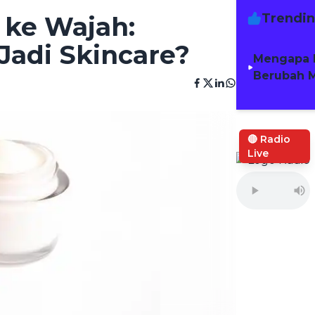
Trendi
t ke Wajah:
Jadi Skincare?
Mengapa 
Berubah M
🔴 Radio
Live