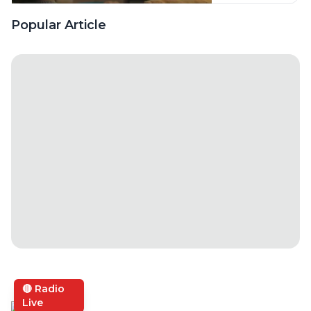
Senang
Semua
Menonton
Popular Article
Kalangan?
Film
Animasi?
🔴 Radio
Live