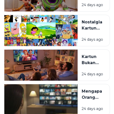
24 days ago
Ghibli: Apa
yang
Membuat
Nostalgia
Gaya Animasi
Kartun
Mereka
Masa
Berbeda?
24 days ago
Kecil:
Kenapa
Selalu
Kartun
Terasa
Bukan
Hangat
Cuma
untuk
24 days ago
untuk
Ditonton
Anak:
Kembali?
Mengapa
Mengapa
Film
Orang
Animasi
Dewasa
Disukai
24 days ago
Masih
oleh