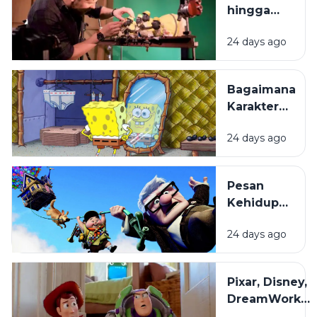
hingga
Ingatan?
Layar
24 days ago
Lebar:
Bagaimana
Film
Bagaimana
Animasi
Karakter
Diproduksi?
Kartun
24 days ago
Dibuat
hingga
Begitu
Pesan
Mudah
Kehidupan
Diingat?
di Balik
24 days ago
Film
Animasi
yang
Pixar, Disney,
Sering
DreamWorks,
Terlewat
dan Studio