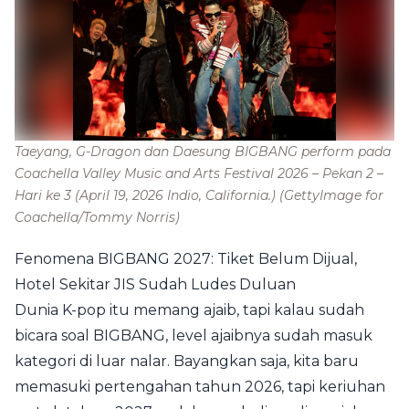
Taeyang, G-Dragon dan Daesung BIGBANG perform pada
Coachella Valley Music and Arts Festival 2026 – Pekan 2 –
Hari ke 3 (April 19, 2026 Indio, California.)
(GettyImage for
Coachella/Tommy Norris)
Fenomena BIGBANG 2027: Tiket Belum Dijual,
Hotel Sekitar JIS Sudah Ludes Duluan
Dunia K-pop itu memang ajaib, tapi kalau sudah
bicara soal BIGBANG, level ajaibnya sudah masuk
kategori di luar nalar. Bayangkan saja, kita baru
memasuki pertengahan tahun 2026, tapi keriuhan