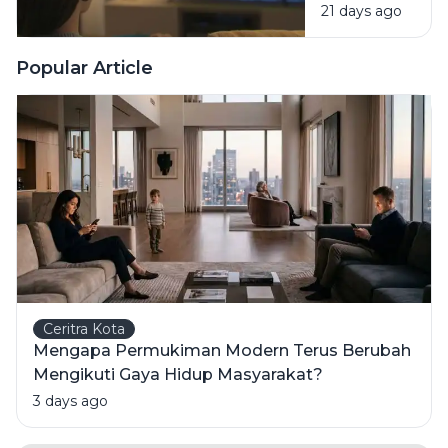
21 days ago
Masih
oleh
Senang
Semua
Menonton
Popular Article
Kalangan?
Film
Animasi?
Ceritra Kota
Mengapa Permukiman Modern Terus Berubah
Mengikuti Gaya Hidup Masyarakat?
3 days ago