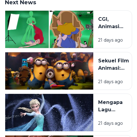
Next News
CGI,
Animasi
2D, dan
21 days ago
Stop
Motion:
Mengenal
Sekuel Film
Beragam
Animasi:
Teknik di
Mengapa
Dunia
21 days ago
Penonton
Animasi
Selalu
Menantikanny
Mengapa
Lagu
dalam
21 days ago
Film
Animasi