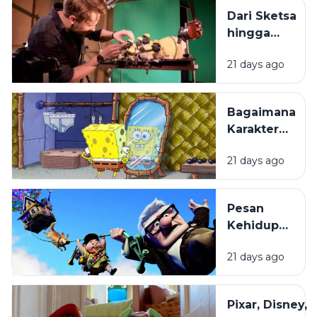
Mudah
Dari Sketsa
Melekat di
hingga
Ingatan?
Layar
21 days ago
Lebar:
Bagaimana
Film
Bagaimana
Animasi
Karakter
Diproduksi?
Kartun
21 days ago
Dibuat
hingga
Begitu
Pesan
Mudah
Kehidupan
Diingat?
di Balik
21 days ago
Film
Animasi
yang
Pixar, Disney,
Sering