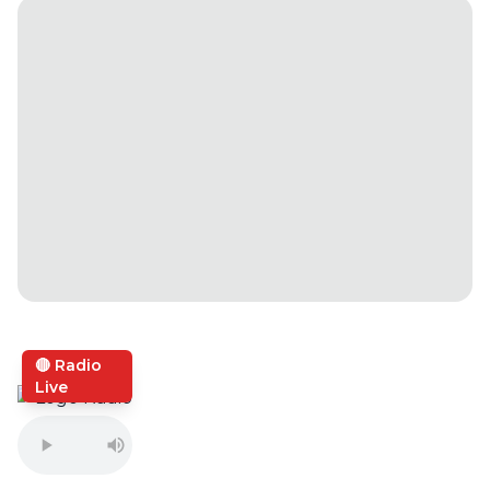
🔴 Radio
Live