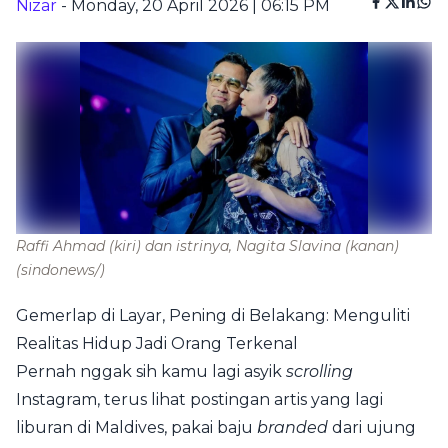
Nizar
- Monday, 20 April 2026 | 06:15 PM
Raffi Ahmad (kiri) dan istrinya, Nagita Slavina (kanan)
(sindonews/)
Gemerlap di Layar, Pening di Belakang: Menguliti
Realitas Hidup Jadi Orang Terkenal
Pernah nggak sih kamu lagi asyik
scrolling
Instagram, terus lihat postingan artis yang lagi
liburan di Maldives, pakai baju
branded
dari ujung