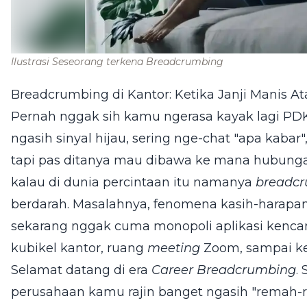
Ilustrasi Seseorang terkena Breadcrumbing
Breadcrumbing di Kantor: Ketika Janji Manis 
Pernah nggak sih kamu ngerasa kayak lagi PD
ngasih sinyal hijau, sering nge-chat "apa kabar
tapi pas ditanya mau dibawa ke mana hubunga
kalau di dunia percintaan itu namanya
breadc
berdarah. Masalahnya, fenomena kasih-harapan
sekarang nggak cuma monopoli aplikasi kenc
kubikel kantor, ruang
meeting
Zoom, sampai ke
Selamat datang di era
Career Breadcrumbing
.
perusahaan kamu rajin banget ngasih "remah-r