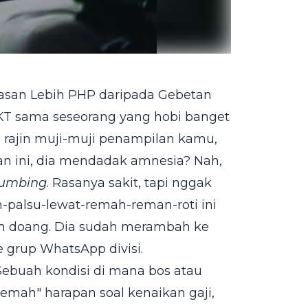
Atasan Lebih PHP daripada Gebetan
KT sama seseorang yang hobi banget
", rajin muji-muji penampilan kamu,
n ini, dia mendadak amnesia? Nah,
rumbing
. Rasanya sakit, tapi nggak
-palsu-lewat-remah-reman-roti ini
an doang. Dia sudah merambah ke
 grup WhatsApp divisi.
 Sebuah kondisi di mana bos atau
emah" harapan soal kenaikan gaji,