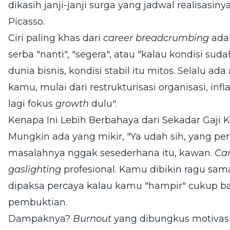
dikasih janji-janji surga yang jadwal realisasiny
Picasso.
Ciri paling khas dari
career breadcrumbing
adal
serba "nanti", "segera", atau "kalau kondisi suda
dunia bisnis, kondisi stabil itu mitos. Selalu 
kamu, mulai dari restrukturisasi organisasi, infla
lagi fokus
growth
dulu".
Kenapa Ini Lebih Berbahaya dari Sekadar Gaji K
Mungkin ada yang mikir, "Ya udah sih, yang pen
masalahnya nggak sesederhana itu, kawan.
Ca
gaslighting
profesional. Kamu dibikin ragu sama
dipaksa percaya kalau kamu "hampir" cukup baik,
pembuktian.
Dampaknya?
Burnout
yang dibungkus motivasi