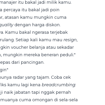
anajer itu bakal jadi milik kamu.
a percaya itu bakal jadi poin
ayar, atasan kamu mungkin cuma
quality
dengan harga diskon.
. Kamu bakal ngerasa terjebak
rulang. Setiap kali kamu mau
resign
,
gkin voucher belanja atau sekadar
h, mungkin mereka beneran peduli."
pas dari pancingan.
gin"
unya radar yang tajam. Coba cek
fiks kamu lagi kena
breadcrumbing
:
i naik jabatan tapi nggak pernah
Semuanya cuma omongan di sela-sela