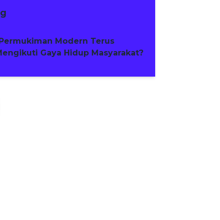
ng
Permukiman Modern Terus
engikuti Gaya Hidup Masyarakat?