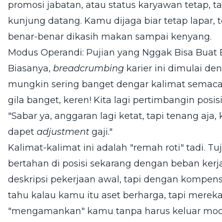
promosi jabatan, atau status karyawan tetap, t
kunjung datang. Kamu dijaga biar tetap lapar, t
benar-benar dikasih makan sampai kenyang.
Modus Operandi: Pujian yang Nggak Bisa Buat B
Biasanya,
breadcrumbing
karier ini dimulai d
mungkin sering banget dengar kalimat semaca
gila banget, keren! Kita lagi pertimbangin posis
"Sabar ya, anggaran lagi ketat, tapi tenang aja,
dapet
adjustment
gaji."
Kalimat-kalimat ini adalah "remah roti" tadi. T
bertahan di posisi sekarang dengan beban ke
deskripsi pekerjaan awal, tapi dengan kompen
tahu kalau kamu itu aset berharga, tapi merek
"mengamankan" kamu tanpa harus keluar moda