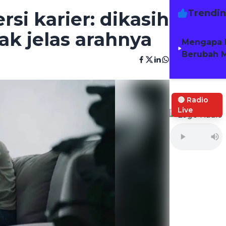
Trendi
si karier: dikasih
ak jelas arahnya
Mengapa 
Berubah M
🔴 Radio
Live