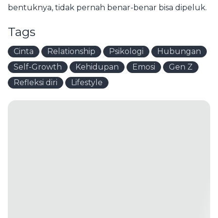
bentuknya, tidak pernah benar-benar bisa dipeluk.
Tags
Cinta
Relationship
Psikologi
Hubungan
Self-Growth
Kehidupan
Emosi
Gen Z
Refleksi diri
Lifestyle