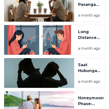
Pasangan
ke Partner
a month ago
Seumur
Hidup:
Kapan
Long
Hubungan
Distance
Disebut
Relationship
Matang?
a month ago
(LDR):
Tantangan
dan Cara
Saat
Menjaganya
Hubungan
Mulai Diuji:
a month ago
Konflik,
Kompromi,
dan
Honeymoon
Komunikasi
Phase: