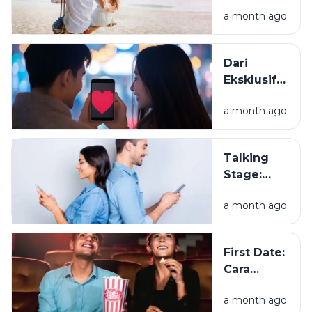
Mengapa
a month ago
Semua
Terasa
Indah di
Dari
Awal
Eksklusif
Hubungan?
ke Resmi
a month ago
Pacaran,
Apa
Bedanya?
Talking
Stage:
Sudah
a month ago
Dekat, tapi
Belum
Jadian?
First Date:
Cara
Membangun
a month ago
Kesan