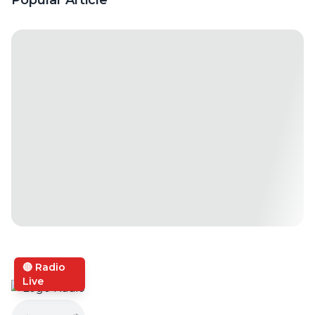
Popular Article
dalam
Kisah
Cinta
🔴 Radio
Live