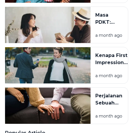
Pertama
yang Baik
Masa
PDKT:
Mengenal
a month ago
Seseorang
Tanpa
Terburu-
Kenapa First
buru
Impression
Sering
a month ago
Menentukan
Ketertarikan?
Perjalanan
Sebuah
Hubungan:
a month ago
Memahami
Setiap
Tahap