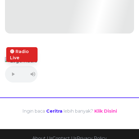
🔴 Radio
Live
Ingin baca
Ceritra
lebih banyak?
Klik Disini
About Us
Contact Us
Privacy Policy