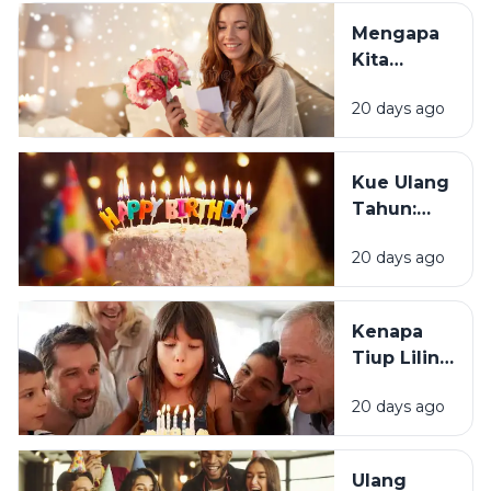
Justru
Mengapa
Merasa
Kita
Sedih Saat
Senang
Ulang
20 days ago
Mendapat
Tahun?
Ucapan
Ulang
Kue Ulang
Tahun?
Tahun:
Bagaimana
20 days ago
Tradisi Ini
Berawal?
Kenapa
Tiup Lilin
Menjadi
20 days ago
Tradisi
Saat Ulang
Tahun?
Ulang