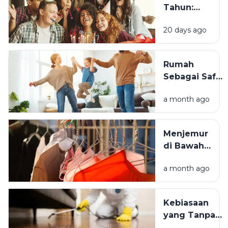
Tahun:
Mengapa
20 days ago
Momen
Bertambah
Usia Selalu
Rumah
Terasa
Sebagai Safe
Istimewa?
Space:
a month ago
Mengapa
Lingkungan
Tempat
Menjemur
Tinggal yang
di Bawah
Bersih
Matahari
Memengaruhi
a month ago
atau Di
Kesejahteraan
Tempat
Kita?
Teduh,
Kebiasaan
Mana yang
yang Tanpa
Lebih
Sadar