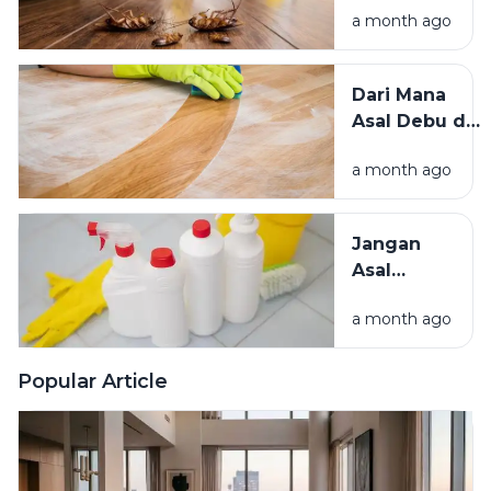
Baik?
a month ago
Mengundang
Kecoak,
Tikus, dan
Dari Mana
Hama
Asal Debu di
Lainnya Ke
Rumah?
Rumah
a month ago
Kenali
Penyebab
dan Cara
Jangan
Mengatasinya
Asal
Campur
a month ago
Bahan
Pembersih
Ini Risiko
Popular Article
Fatalnya