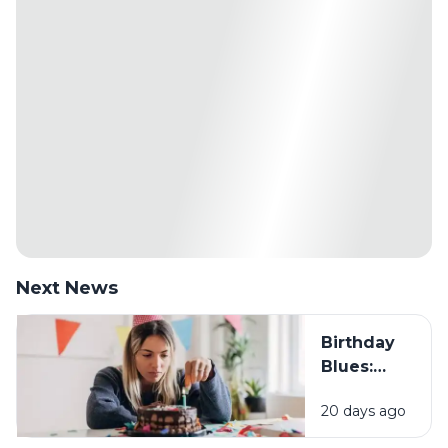
Next News
Birthday
Blues:
Mengapa
20 days ago
Sebagian
Orang