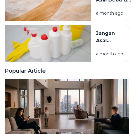
Lainnya Ke
Rumah?
Rumah
a month ago
Kenali
Penyebab
dan Cara
Jangan
Mengatasinya
Asal
Campur
a month ago
Bahan
Pembersih
Ini Risiko
Popular Article
Fatalnya