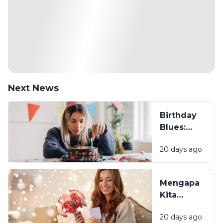
Next News
Birthday
Blues:
Mengapa
20 days ago
Sebagian
Orang
Justru
Mengapa
Merasa
Kita
Sedih Saat
Senang
Ulang
20 days ago
Mendapat
Tahun?