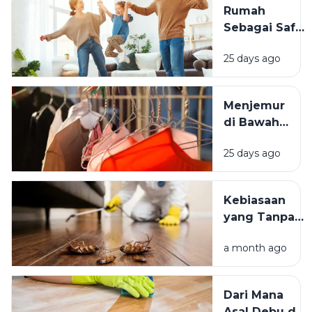
Rumah
Terasa
Sebagai Safe
Istimewa?
Space:
25 days ago
Mengapa
Lingkungan
Tempat
Menjemur
Tinggal yang
di Bawah
Bersih
Matahari
Memengaruhi
25 days ago
atau Di
Kesejahteraan
Tempat
Kita?
Teduh,
Kebiasaan
Mana yang
yang Tanpa
Lebih
Sadar
Baik?
a month ago
Mengundang
Kecoak,
Tikus, dan
Dari Mana
Hama
Asal Debu di