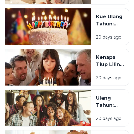
Ucapan
Ulang
Kue Ulang
Tahun?
Tahun:
Bagaimana
20 days ago
Tradisi Ini
Berawal?
Kenapa
Tiup Lilin
Menjadi
20 days ago
Tradisi
Saat Ulang
Tahun?
Ulang
Tahun:
Mengapa
20 days ago
Momen
Bertambah
Usia Selalu