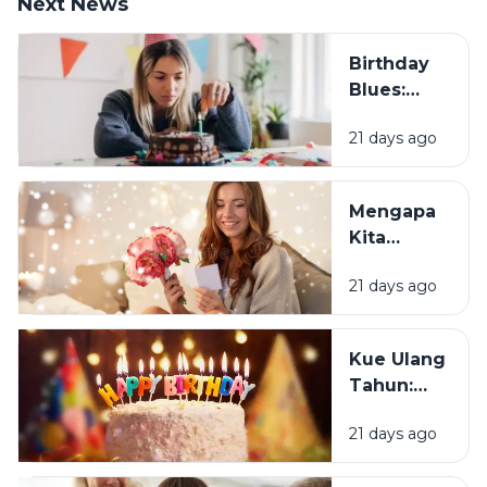
Next News
Birthday
Blues:
Mengapa
21 days ago
Sebagian
Orang
Justru
Mengapa
Merasa
Kita
Sedih Saat
Senang
Ulang
21 days ago
Mendapat
Tahun?
Ucapan
Ulang
Kue Ulang
Tahun?
Tahun:
Bagaimana
21 days ago
Tradisi Ini
Berawal?