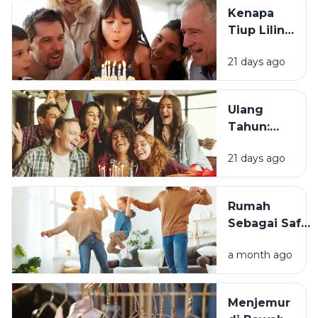
Kenapa
Tiup Lilin
Menjadi
21 days ago
Tradisi
Saat Ulang
Tahun?
Ulang
Tahun:
Mengapa
21 days ago
Momen
Bertambah
Usia Selalu
Rumah
Terasa
Sebagai Safe
Istimewa?
Space:
a month ago
Mengapa
Lingkungan
Tempat
Menjemur
Tinggal yang