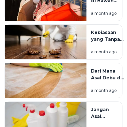
di Bawah
Bersih
Matahari
Memengaruhi
a month ago
atau Di
Kesejahteraan
Tempat
Kita?
Teduh,
Kebiasaan
Mana yang
yang Tanpa
Lebih
Sadar
Baik?
a month ago
Mengundang
Kecoak,
Tikus, dan
Dari Mana
Hama
Asal Debu di
Lainnya Ke
Rumah?
Rumah
a month ago
Kenali
Penyebab
dan Cara
Jangan
Mengatasinya
Asal
Campur