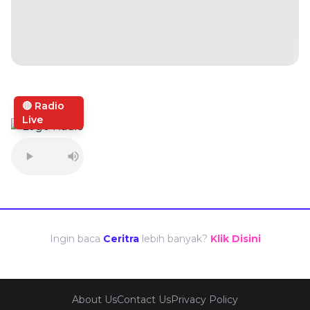
🔴 Radio
Live
Ingin baca
Ceritra
lebih banyak?
Klik Disini
About Us
Contact Us
Privacy Policy