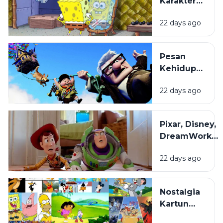
Karakter
Diproduksi?
Kartun
22 days ago
Dibuat
hingga
Begitu
Pesan
Mudah
Kehidupan
Diingat?
di Balik
22 days ago
Film
Animasi
yang
Pixar, Disney,
Sering
DreamWorks,
Terlewat
dan Studio
22 days ago
Ghibli: Apa
yang
Membuat
Nostalgia
Gaya Animasi
Kartun
Mereka
Masa
Berbeda?