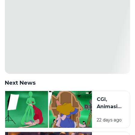
Next News
CGI,
Animasi
2D, dan
22 days ago
Stop
Motion: