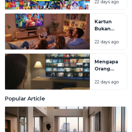
22 days ago
Kecil:
Kenapa
Selalu
Kartun
Terasa
Bukan
Hangat
Cuma
untuk
22 days ago
untuk
Ditonton
Anak:
Kembali?
Mengapa
Mengapa
Film
Orang
Animasi
Dewasa
Disukai
22 days ago
Masih
oleh
Senang
Semua
Menonton
Popular Article
Kalangan?
Film
Animasi?