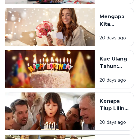
Orang
Justru
Mengapa
Merasa
Kita
Sedih Saat
Senang
Ulang
20 days ago
Mendapat
Tahun?
Ucapan
Ulang
Kue Ulang
Tahun?
Tahun:
Bagaimana
20 days ago
Tradisi Ini
Berawal?
Kenapa
Tiup Lilin
Menjadi
20 days ago
Tradisi
Saat Ulang
Tahun?