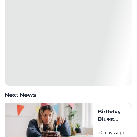
Next News
Birthday
Blues:
Mengapa
20 days ago
Sebagian