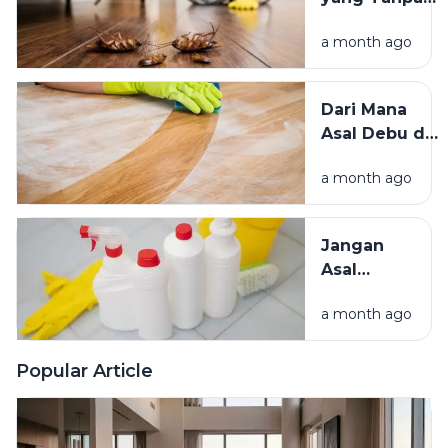
Lebih
Sadar
Baik?
a month ago
Mengundang
Kecoak,
Tikus, dan
Dari Mana
Hama
Asal Debu di
Lainnya Ke
Rumah?
Rumah
a month ago
Kenali
Penyebab
dan Cara
Jangan
Mengatasinya
Asal
Campur
a month ago
Bahan
Pembersih
Ini Risiko
Popular Article
Fatalnya