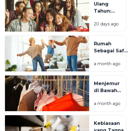
Ulang
Tahun:
Mengapa
20 days ago
Momen
Bertambah
Usia Selalu
Rumah
Terasa
Sebagai Safe
Istimewa?
Space:
a month ago
Mengapa
Lingkungan
Tempat
Menjemur
Tinggal yang
di Bawah
Bersih
Matahari
Memengaruhi
a month ago
atau Di
Kesejahteraan
Tempat
Kita?
Teduh,
Kebiasaan
Mana yang
yang Tanpa