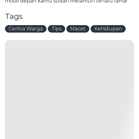
mobil depan kamu sudah melamun terlalu lama!
Tags
Ceritra Warga
Tips
Macet
Kehidupan