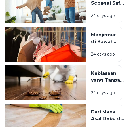
Sebagai Safe
Istimewa?
Space:
24 days ago
Mengapa
Lingkungan
Tempat
Menjemur
Tinggal yang
di Bawah
Bersih
Matahari
Memengaruhi
24 days ago
atau Di
Kesejahteraan
Tempat
Kita?
Teduh,
Kebiasaan
Mana yang
yang Tanpa
Lebih
Sadar
Baik?
24 days ago
Mengundang
Kecoak,
Tikus, dan
Dari Mana
Hama
Asal Debu di
Lainnya Ke
Rumah?