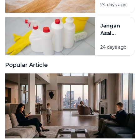
Rumah
24 days ago
Kenali
Penyebab
dan Cara
Jangan
Mengatasinya
Asal
Campur
24 days ago
Bahan
Pembersih
Ini Risiko
Popular Article
Fatalnya