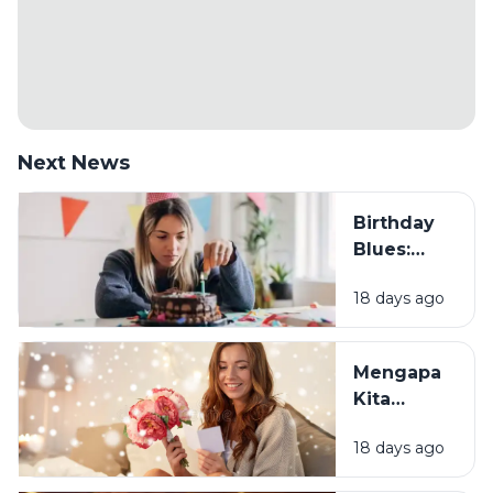
Next News
Birthday
Blues:
Mengapa
18 days ago
Sebagian
Orang
Justru
Mengapa
Merasa
Kita
Sedih Saat
Senang
Ulang
18 days ago
Mendapat
Tahun?
Ucapan