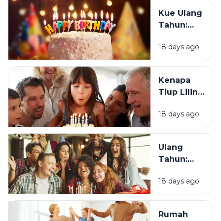
Ulang
Kue Ulang
Tahun?
Tahun:
Bagaimana
18 days ago
Tradisi Ini
Berawal?
Kenapa
Tiup Lilin
Menjadi
18 days ago
Tradisi
Saat Ulang
Tahun?
Ulang
Tahun:
Mengapa
18 days ago
Momen
Bertambah
Usia Selalu
Rumah
Terasa