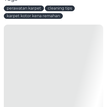
perawatan karpet
cleaning tips
karpet kotor kena remahan