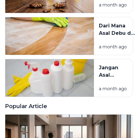
Baik?
a month ago
Mengundang
Kecoak,
Tikus, dan
Dari Mana
Hama
Asal Debu di
Lainnya Ke
Rumah?
Rumah
a month ago
Kenali
Penyebab
dan Cara
Jangan
Mengatasinya
Asal
Campur
a month ago
Bahan
Pembersih
Ini Risiko
Popular Article
Fatalnya