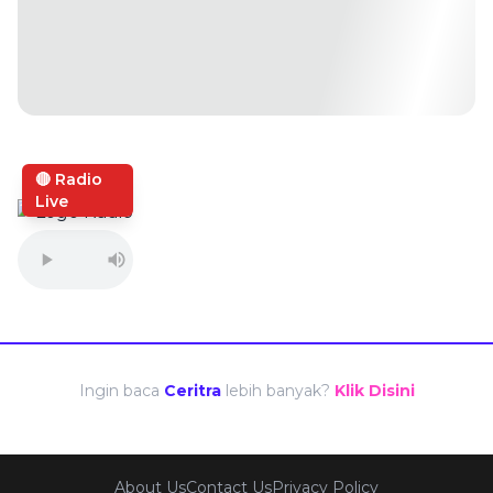
🔴 Radio
Live
Ingin baca
Ceritra
lebih banyak?
Klik Disini
About Us
Contact Us
Privacy Policy