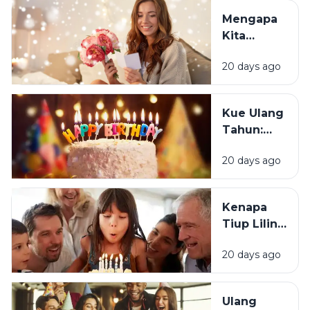
Justru
Mengapa
Merasa
Kita
Sedih Saat
Senang
Ulang
20 days ago
Mendapat
Tahun?
Ucapan
Ulang
Kue Ulang
Tahun?
Tahun:
Bagaimana
20 days ago
Tradisi Ini
Berawal?
Kenapa
Tiup Lilin
Menjadi
20 days ago
Tradisi
Saat Ulang
Tahun?
Ulang