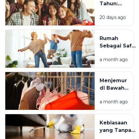
Tahun:
Mengapa
20 days ago
Momen
Bertambah
Usia Selalu
Rumah
Terasa
Sebagai Safe
Istimewa?
Space:
a month ago
Mengapa
Lingkungan
Tempat
Menjemur
Tinggal yang
di Bawah
Bersih
Matahari
Memengaruhi
a month ago
atau Di
Kesejahteraan
Tempat
Kita?
Teduh,
Kebiasaan
Mana yang
yang Tanpa
Lebih
Sadar