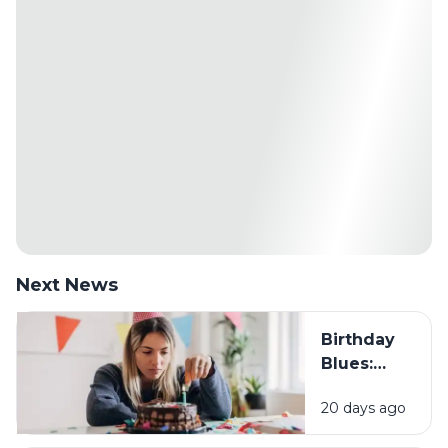
Next News
Birthday
Blues:
Mengapa
20 days ago
Sebagian
Orang