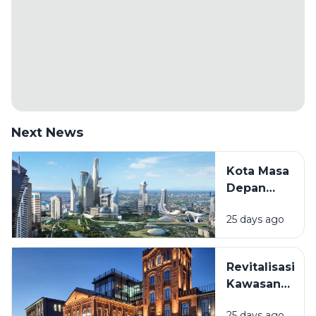
Next News
Kota Masa
Depan
Akan
25 days ago
Seperti
Apa?
Melihat
Revitalisasi
Inovasi
Kawasan
yang Mulai
Lama:
Terjadi
25 days ago