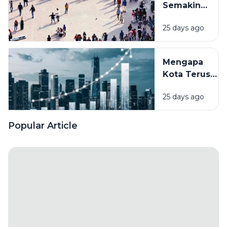
Semakin
Kepadatan?
Banyak
25 days ago
Orang
Memilih
Tinggal di
Mengapa
Kota?
Kota Terus
Fenomena
Berkembang?
Urbanisasi
25 days ago
Memahami
yang
Perubahan
Terus
Wajah
Popular Article
Terjadi
Perkotaan
dari Masa ke
Masa