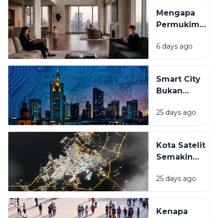
Besar Terus
Mengapa
Membangun
Permukiman
ke Atas?
Modern
6 days ago
Terus
Berubah
Mengikuti
Smart City
Gaya Hidup
Bukan
Masyarakat?
Sekadar
25 days ago
Kota
Canggih,
Apa
Kota Satelit
Bedanya
Semakin
dengan
Bermunculan,
Kota
25 days ago
Benarkah
Biasa?
Jadi Solusi
Kemacetan
Kenapa
dan