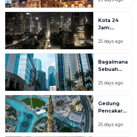
Mengapa
Sekarang
Bangunan
Hingga
Tua Kini
Beberapa
Kota 24
Kembali
Dekade
Jam:
Dihidupkan?
Mendatang
Mengapa
25 days ago
Beberapa
Kota Tidak
Pernah
Bagaimana
Benar-
Sebuah
Benar
Kawasan
Tidur?
25 days ago
Bisa
Berubah
Menjadi
Gedung
Pusat
Pencakar
Bisnis?
Langit:
25 days ago
Mengapa
Kota-Kota