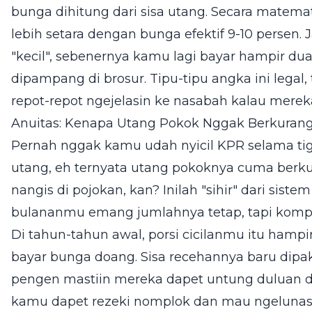
bunga dihitung dari sisa utang. Secara matemat
lebih setara dengan bunga efektif 9-10 persen
"kecil", sebenernya kamu lagi bayar hampir dua 
dipampang di brosur. Tipu-tipu angka ini legal, 
repot-repot ngejelasin ke nasabah kalau merek
Anuitas: Kenapa Utang Pokok Nggak Berkuran
Pernah nggak kamu udah nyicil KPR selama tiga
utang, eh ternyata utang pokoknya cuma berk
nangis di pojokan, kan? Inilah "sihir" dari sistem
bulananmu emang jumlahnya tetap, tapi komp
Di tahun-tahun awal, porsi cicilanmu itu hampi
bayar bunga doang. Sisa recehannya baru dip
pengen mastiin mereka dapet untung duluan di a
kamu dapet rezeki nomplok dan mau ngelunasi