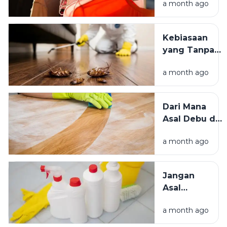
a month ago
atau Di
Kesejahteraan
Tempat
Kita?
Teduh,
Kebiasaan
Mana yang
yang Tanpa
Lebih
Sadar
Baik?
a month ago
Mengundang
Kecoak,
Tikus, dan
Dari Mana
Hama
Asal Debu di
Lainnya Ke
Rumah?
Rumah
a month ago
Kenali
Penyebab
dan Cara
Jangan
Mengatasinya
Asal
Campur
a month ago
Bahan
Pembersih