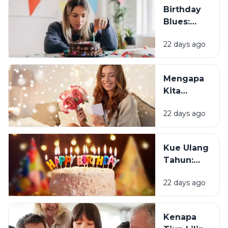
Birthday
Blues:
Mengapa
22 days ago
Sebagian
Orang
Justru
Mengapa
Merasa
Kita
Sedih Saat
Senang
Ulang
22 days ago
Mendapat
Tahun?
Ucapan
Ulang
Kue Ulang
Tahun?
Tahun:
Bagaimana
22 days ago
Tradisi Ini
Berawal?
Kenapa