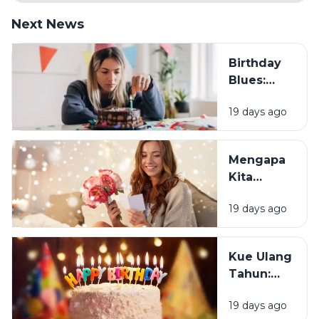
Next News
Birthday
Blues:
Mengapa
19 days ago
Sebagian
Orang
Justru
Mengapa
Merasa
Kita
Sedih Saat
Senang
Ulang
19 days ago
Mendapat
Tahun?
Ucapan
Ulang
Kue Ulang
Tahun?
Tahun:
Bagaimana
19 days ago
Tradisi Ini