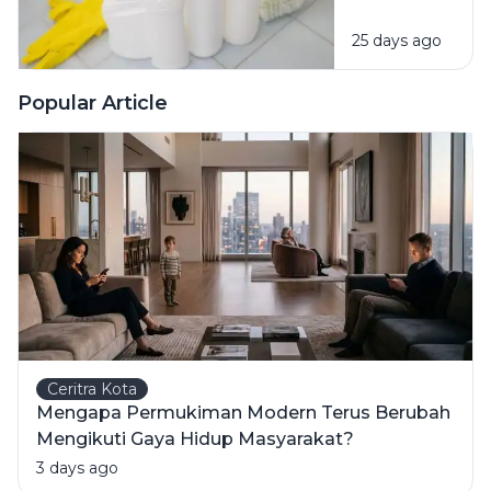
Campur
25 days ago
Bahan
Pembersih
Ini Risiko
Popular Article
Fatalnya
Ceritra Kota
Mengapa Permukiman Modern Terus Berubah
Mengikuti Gaya Hidup Masyarakat?
3 days ago