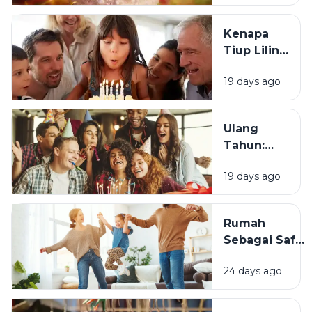
Berawal?
Kenapa
Tiup Lilin
Menjadi
19 days ago
Tradisi
Saat Ulang
Tahun?
Ulang
Tahun:
Mengapa
19 days ago
Momen
Bertambah
Usia Selalu
Rumah
Terasa
Sebagai Safe
Istimewa?
Space:
24 days ago
Mengapa
Lingkungan
Tempat