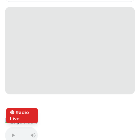
🔴 Radio
Live