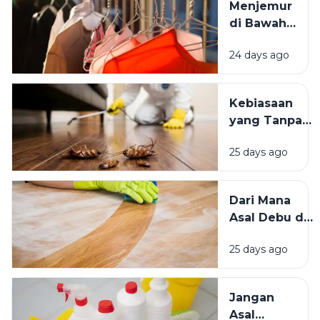
Menjemur
Tinggal yang
di Bawah
Bersih
Matahari
Memengaruhi
24 days ago
atau Di
Kesejahteraan
Tempat
Kita?
Teduh,
Kebiasaan
Mana yang
yang Tanpa
Lebih
Sadar
Baik?
25 days ago
Mengundang
Kecoak,
Tikus, dan
Dari Mana
Hama
Asal Debu di
Lainnya Ke
Rumah?
Rumah
25 days ago
Kenali
Penyebab
dan Cara
Jangan
Mengatasinya
Asal