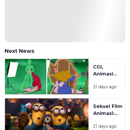
Next News
CGI,
Animasi
2D, dan
21 days ago
Stop
Motion:
Mengenal
Sekuel Film
Beragam
Animasi:
Teknik di
Mengapa
Dunia
21 days ago
Penonton
Animasi