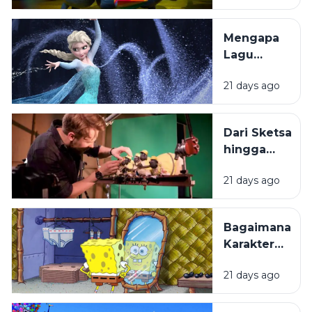
Selalu
Menantikanny
Mengapa
Lagu
dalam
21 days ago
Film
Animasi
Mudah
Dari Sketsa
Melekat di
hingga
Ingatan?
Layar
21 days ago
Lebar:
Bagaimana
Film
Bagaimana
Animasi
Karakter
Diproduksi?
Kartun
21 days ago
Dibuat
hingga
Begitu