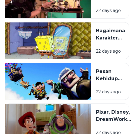
Layar
22 days ago
Lebar:
Bagaimana
Film
Bagaimana
Animasi
Karakter
Diproduksi?
Kartun
22 days ago
Dibuat
hingga
Begitu
Pesan
Mudah
Kehidupan
Diingat?
di Balik
22 days ago
Film
Animasi
yang
Pixar, Disney,
Sering
DreamWorks,
Terlewat
dan Studio
22 days ago
Ghibli: Apa