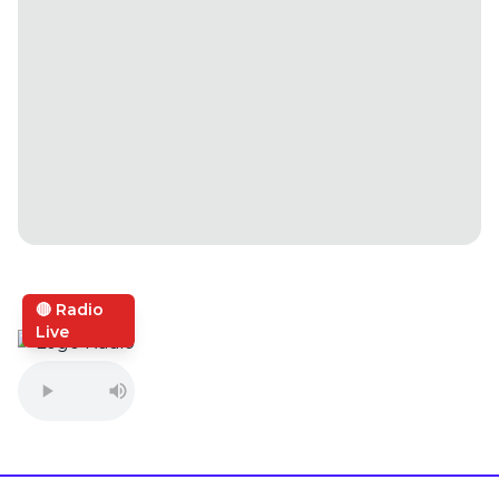
🔴 Radio
Live