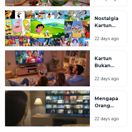
yang
Membuat
Nostalgia
Gaya Animasi
Kartun
Mereka
Masa
Berbeda?
22 days ago
Kecil:
Kenapa
Selalu
Kartun
Terasa
Bukan
Hangat
Cuma
untuk
22 days ago
untuk
Ditonton
Anak:
Kembali?
Mengapa
Mengapa
Film
Orang
Animasi
Dewasa
Disukai
22 days ago
Masih
oleh
Senang
Semua