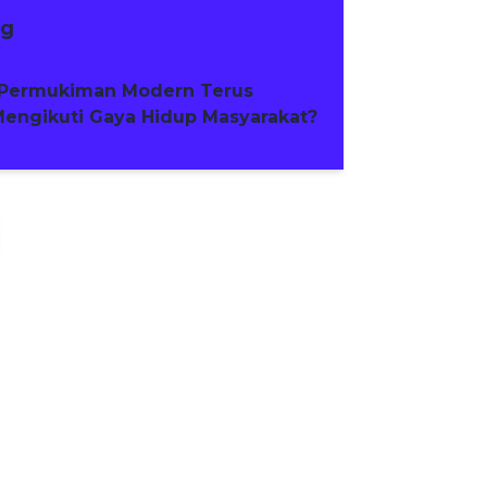
ng
Permukiman Modern Terus
engikuti Gaya Hidup Masyarakat?