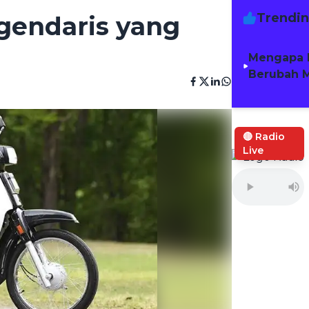
Trendi
gendaris yang
Mengapa 
Berubah M
🔴 Radio
Live