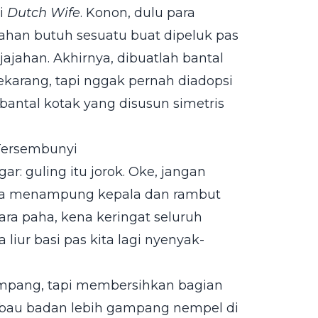
ai
Dutch Wife
. Konon, dulu para
ahan butuh sesuatu buat dipeluk pas
jajahan. Akhirnya, dibuatlah bantal
ekarang, tapi nggak pernah diadopsi
 bantal kotak yang disusun simetris
 Tersembunyi
r: guling itu jorok. Oke, jangan
uma menampung kepala dan rambut
tara paha, kena keringat seluruh
liur basi pas kita lagi nyenyak-
gampang, tapi membersihkan bagian
n bau badan lebih gampang nempel di