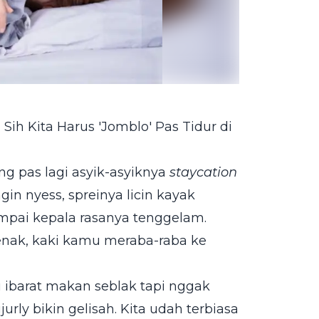
 Sih Kita Harus 'Jomblo' Pas Tidur di
g pas lagi asyik-asyiknya
staycation
in nyess, spreinya licin kayak
mpai kepala rasanya tenggelam.
enak, kaki kamu meraba-raba ke
tu ibarat makan seblak tapi nggak
rly bikin gelisah. Kita udah terbiasa