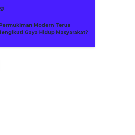
ng
Permukiman Modern Terus
engikuti Gaya Hidup Masyarakat?