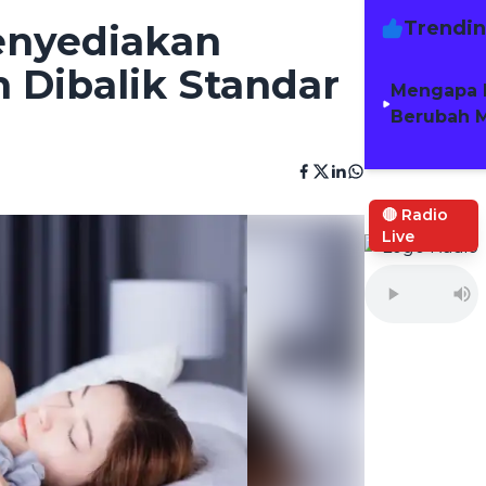
Trendi
enyediakan
 Dibalik Standar
Mengapa 
Berubah M
🔴 Radio
Live