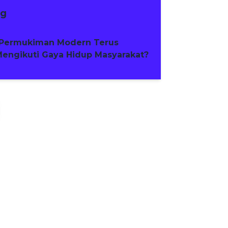
ng
Permukiman Modern Terus
engikuti Gaya Hidup Masyarakat?