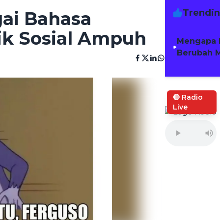
Trendi
ai Bahasa
tik Sosial Ampuh
Mengapa 
Berubah M
🔴 Radio
Live