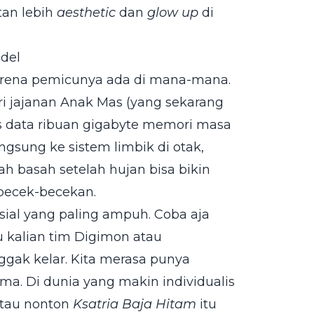
tan lebih
aesthetic
dan
glow up
di
del
Karena pemicunya ada di mana-mana.
i jajanan Anak Mas (yang sekarang
s data ribuan gigabyte memori masa
langsung ke sistem limbik di otak,
h basah setelah hujan bisa bikin
becek-becekan.
osial yang paling ampuh. Coba aja
 kalian tim Digimon atau
ggak kelar. Kita merasa punya
ama. Di dunia yang makin individualis
 atau nonton
Ksatria Baja Hitam
itu