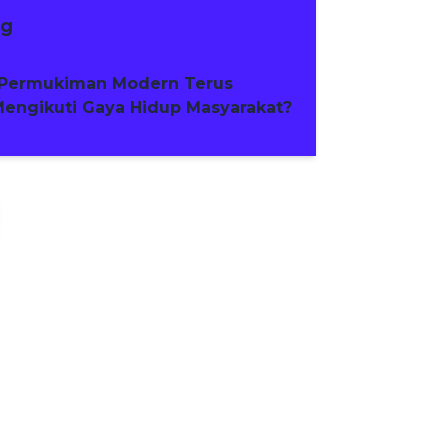
ng
Permukiman Modern Terus
engikuti Gaya Hidup Masyarakat?