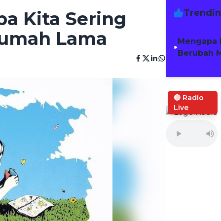
Trendi
pa Kita Sering
 Rumah Lama
Mengapa 
Berubah M
🔴 Radio
Live