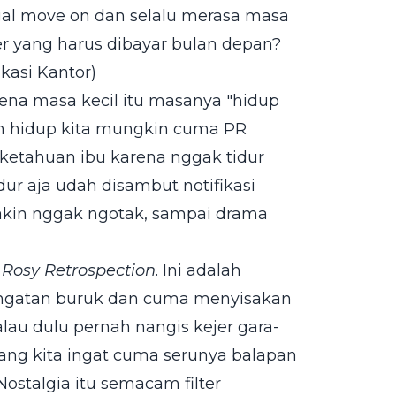
agal move on dan selalu merasa masa
ater yang harus dibayar bulan depan?
kasi Kantor)
arena masa kecil itu masanya "hidup
am hidup kita mungkin cuma PR
 ketahuan ibu karena nggak tidur
ur aja udah disambut notifikasi
makin nggak ngotak, sampai drama
a
Rosy Retrospection
. Ini adalah
ingatan buruk dan cuma menyisakan
au dulu pernah nangis kejer gara-
yang kita ingat cuma serunya balapan
stalgia itu semacam filter