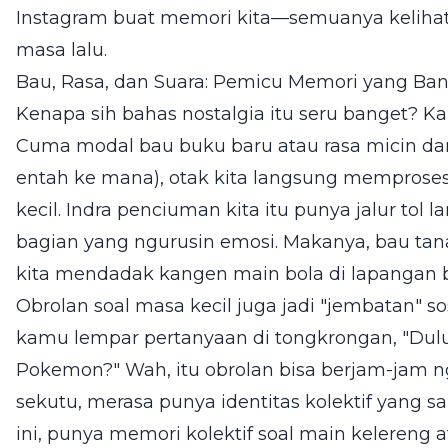
Instagram buat memori kita—semuanya keliha
masa lalu.
Bau, Rasa, dan Suara: Pemicu Memori yang Ban
Kenapa sih bahas nostalgia itu seru banget? 
Cuma modal bau buku baru atau rasa micin dar
entah ke mana), otak kita langsung memprose
kecil. Indra penciuman kita itu punya jalur tol 
bagian yang ngurusin emosi. Makanya, bau tana
kita mendadak kangen main bola di lapangan 
Obrolan soal masa kecil juga jadi "jembatan" s
kamu lempar pertanyaan di tongkrongan, "Dulu
Pokemon?" Wah, itu obrolan bisa berjam-jam n
sekutu, merasa punya identitas kolektif yang s
ini, punya memori kolektif soal main kelereng