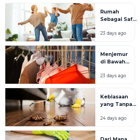
Usia Selalu
Rumah
Terasa
Sebagai Safe
Istimewa?
Space:
23 days ago
Mengapa
Lingkungan
Tempat
Menjemur
Tinggal yang
di Bawah
Bersih
Matahari
Memengaruhi
23 days ago
atau Di
Kesejahteraan
Tempat
Kita?
Teduh,
Kebiasaan
Mana yang
yang Tanpa
Lebih
Sadar
Baik?
24 days ago
Mengundang
Kecoak,
Tikus, dan
Dari Mana