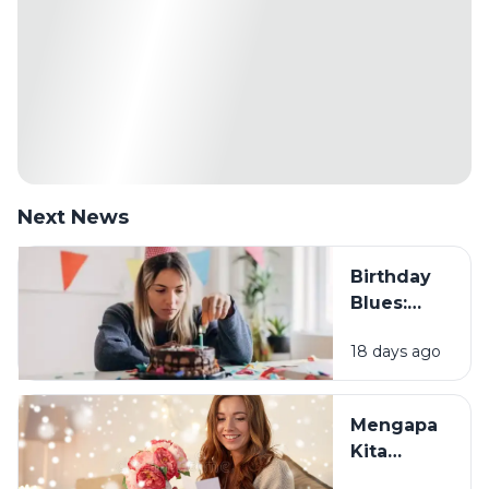
Next News
Birthday
Blues:
Mengapa
18 days ago
Sebagian
Orang
Justru
Mengapa
Merasa
Kita
Sedih Saat
Senang
Ulang