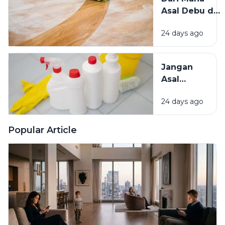
Hama
Asal Debu di
Lainnya Ke
Rumah?
Rumah
24 days ago
Kenali
Penyebab
dan Cara
Jangan
Mengatasinya
Asal
Campur
24 days ago
Bahan
Pembersih
Ini Risiko
Popular Article
Fatalnya