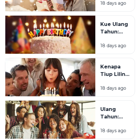
18 days ago
Mendapat
Tahun?
Ucapan
Ulang
Kue Ulang
Tahun?
Tahun:
Bagaimana
18 days ago
Tradisi Ini
Berawal?
Kenapa
Tiup Lilin
Menjadi
18 days ago
Tradisi
Saat Ulang
Tahun?
Ulang
Tahun:
Mengapa
18 days ago
Momen
Bertambah