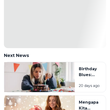
Next News
Birthday
Blues:
Mengapa
20 days ago
Sebagian
Orang
Justru
Mengapa
Merasa
Kita