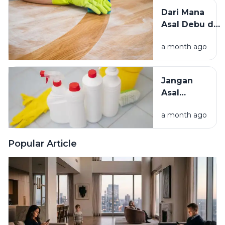
Tikus, dan
Dari Mana
Hama
Asal Debu di
Lainnya Ke
Rumah?
Rumah
a month ago
Kenali
Penyebab
dan Cara
Jangan
Mengatasinya
Asal
Campur
a month ago
Bahan
Pembersih
Ini Risiko
Popular Article
Fatalnya