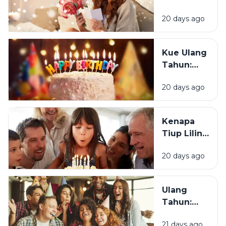
Sedih Saat
Senang
Ulang
20 days ago
Mendapat
Tahun?
Ucapan
Ulang
Kue Ulang
Tahun?
Tahun:
Bagaimana
20 days ago
Tradisi Ini
Berawal?
Kenapa
Tiup Lilin
Menjadi
20 days ago
Tradisi
Saat Ulang
Tahun?
Ulang
Tahun:
Mengapa
21 days ago