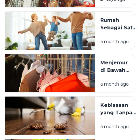
Momen
Bertambah
Usia Selalu
Rumah
Terasa
Sebagai Safe
Istimewa?
Space:
a month ago
Mengapa
Lingkungan
Tempat
Menjemur
Tinggal yang
di Bawah
Bersih
Matahari
Memengaruhi
a month ago
atau Di
Kesejahteraan
Tempat
Kita?
Teduh,
Kebiasaan
Mana yang
yang Tanpa
Lebih
Sadar
Baik?
a month ago
Mengundang
Kecoak,