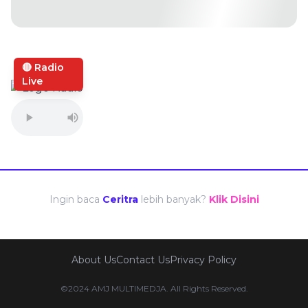
🔴 Radio
Live
Ingin baca
Ceritra
lebih banyak?
Klik Disini
About Us
Contact Us
Privacy Policy
©2024 AMJ MULTIMEDJA. All Rights Reserved.