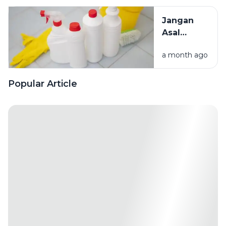
Penyebab
dan Cara
Jangan
Mengatasinya
Asal
Campur
a month ago
Bahan
Pembersih
Ini Risiko
Popular Article
Fatalnya