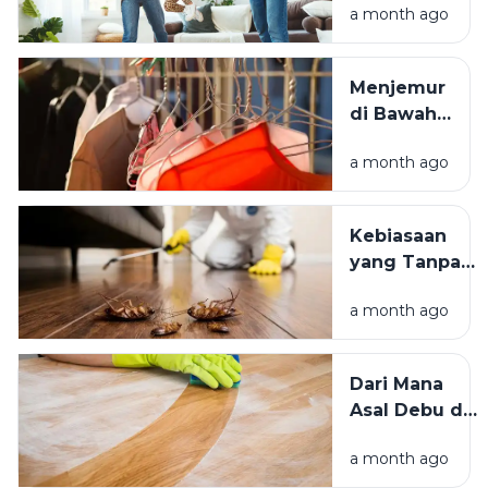
a month ago
Mengapa
Lingkungan
Tempat
Menjemur
Tinggal yang
di Bawah
Bersih
Matahari
Memengaruhi
a month ago
atau Di
Kesejahteraan
Tempat
Kita?
Teduh,
Kebiasaan
Mana yang
yang Tanpa
Lebih
Sadar
Baik?
a month ago
Mengundang
Kecoak,
Tikus, dan
Dari Mana
Hama
Asal Debu di
Lainnya Ke
Rumah?
Rumah
a month ago
Kenali