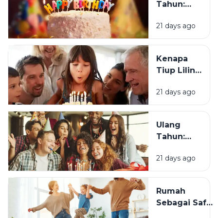
Tahun:
Bagaimana
21 days ago
Tradisi Ini
Berawal?
Kenapa
Tiup Lilin
Menjadi
21 days ago
Tradisi
Saat Ulang
Tahun?
Ulang
Tahun:
Mengapa
21 days ago
Momen
Bertambah
Usia Selalu
Rumah
Terasa
Sebagai Safe
Istimewa?
Space: