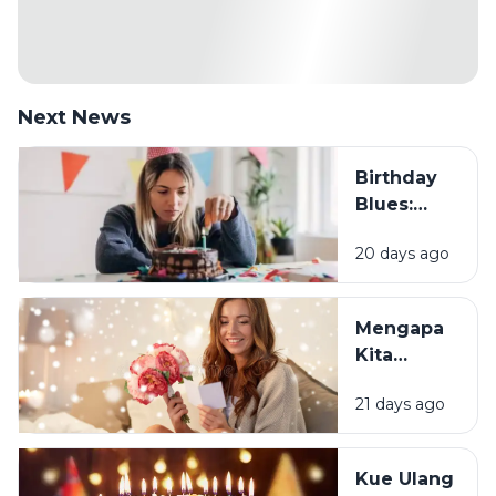
Next News
Birthday
Blues:
Mengapa
20 days ago
Sebagian
Orang
Justru
Mengapa
Merasa
Kita
Sedih Saat
Senang
Ulang
21 days ago
Mendapat
Tahun?
Ucapan
Ulang
Kue Ulang
Tahun?