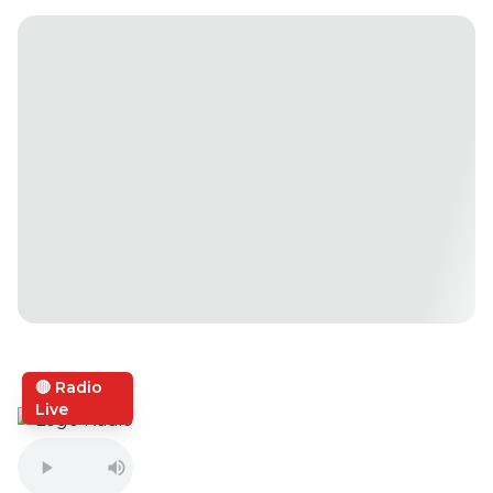
🔴 Radio
Live