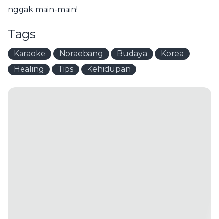
nggak main-main!
Tags
Karaoke
Noraebang
Budaya
Korea
Healing
Tips
Kehidupan