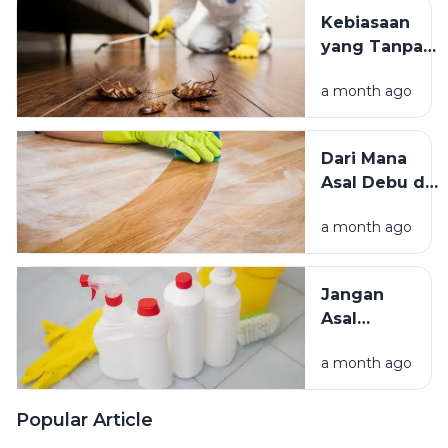
Teduh,
Kebiasaan
Mana yang
yang Tanpa
Lebih
Sadar
Baik?
a month ago
Mengundang
Kecoak,
Tikus, dan
Dari Mana
Hama
Asal Debu di
Lainnya Ke
Rumah?
Rumah
a month ago
Kenali
Penyebab
dan Cara
Jangan
Mengatasinya
Asal
Campur
a month ago
Bahan
Pembersih
Ini Risiko
Popular Article
Fatalnya