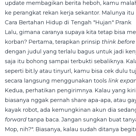
update membagikan berita heboh, kamu malah
ke perangkat rekan kerja sekantor. Malunya itu
Cara Bertahan Hidup di Tengah "Hujan" Prank
Lalu, gimana caranya supaya kita tetap bisa men
korban? Pertama, terapkan prinsip
think before
dengan judul yang terlalu bagus untuk jadi ken
saja itu bohong sampai terbukti sebaliknya. Ka
seperti bit.ly atau tinyurl, kamu bisa cek dul
secara langsung menggunakan tools
link expa
Kedua, perhatikan pengirimnya. Kalau yang kir
biasanya nggak pernah share apa-apa, atau gay
kayak robot, ada kemungkinan akun dia sedang
forward
tanpa baca. Jangan sungkan buat tanya 
Mop, nih?". Biasanya, kalau sudah ditanya begitu