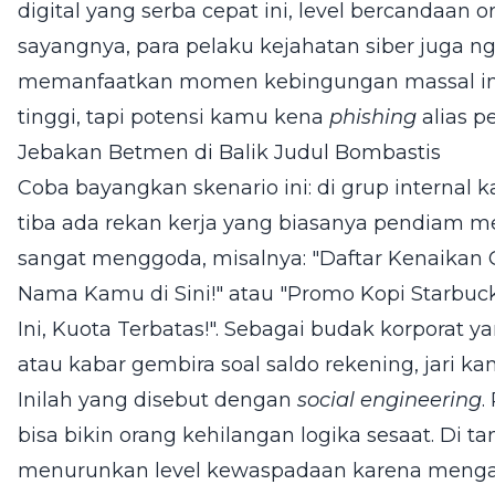
digital yang serba cepat ini, level bercandaan 
sayangnya, para pelaku kejahatan siber juga 
memanfaatkan momen kebingungan massal ini
tinggi, tapi potensi kamu kena
phishing
alias pe
Jebakan Betmen di Balik Judul Bombastis
Coba bayangkan skenario ini: di grup internal ka
tiba ada rekan kerja yang biasanya pendiam m
sangat menggoda, misalnya: "Daftar Kenaikan 
Nama Kamu di Sini!" atau "Promo Kopi Starbuc
Ini, Kuota Terbatas!". Sebagai budak korporat 
atau kabar gembira soal saldo rekening, jari kam
Inilah yang disebut dengan
social engineering
.
bisa bikin orang kehilangan logika sesaat. Di tan
menurunkan level kewaspadaan karena menga