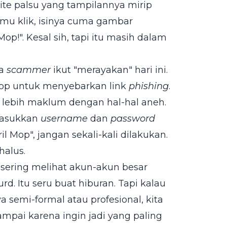
te palsu yang tampilannya mirip
amu klik, isinya cuma gambar
p!". Kesal sih, tapi itu masih dalam
ra
scammer
ikut "merayakan" hari ini.
Mop untuk menyebarkan link
phishing
.
l lebih maklum dengan hal-hal aneh.
masukkan
username
dan
password
l Mop", jangan sekali-kali dilakukan.
halus.
ta sering melihat akun-akun besar
. Itu seru buat hiburan. Tapi kalau
 semi-formal atau profesional, kita
sampai karena ingin jadi yang paling