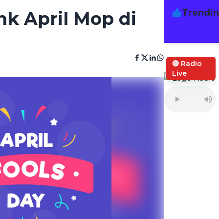
Trendi
nk April Mop di
🔴 Radio
Live