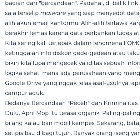
bagian dari "bercandaan". Padahal, di balik li
saja terselip
malware
yang siap menyedot data
alih akun email kantormu. Alih-alih tertawa ka
berakhir lemas karena data perbankan ludes at
Kita sering kali terjebak dalam fenomena FOMO
ketinggalan info diskon gede-gedean atau taku
bikin kita lupa mengecek validitas sebuah infor
logika sehat, mana ada perusahaan yang meng
Google Drive yang nggak jelas asal-usulnya, ap
campur aduk.
Bedanya Bercandaan "Receh" dan Kriminalitas 
Dulu, April Mop itu terasa organik. Paling-pali
bilang kalau ban mobil kempes. Sekarang, bata
setipis tisu dibagi tujuh. Banyak orang iseng y