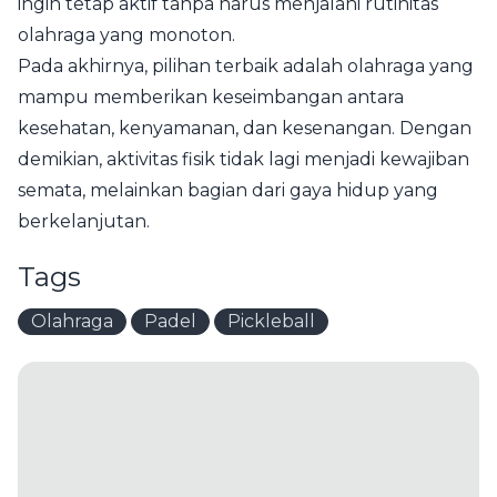
ingin tetap aktif tanpa harus menjalani rutinitas
olahraga yang monoton.
Pada akhirnya, pilihan terbaik adalah olahraga yang
mampu memberikan keseimbangan antara
kesehatan, kenyamanan, dan kesenangan. Dengan
demikian, aktivitas fisik tidak lagi menjadi kewajiban
semata, melainkan bagian dari gaya hidup yang
berkelanjutan.
Tags
Olahraga
Padel
Pickleball