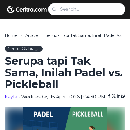
Home
Article
Serupa Tapi Tak Sama, Inilah Padel Vs. Pic
Ceritra Olahraga
Serupa tapi Tak
Sama, Inilah Padel vs.
Pickleball
Kayla
- Wednesday, 15 April 2026 | 04:30 PM