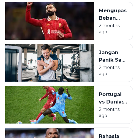
Amankan
Mengupas
Tiket 32
Beban
Besar
Berat di
2 months
ago
Pundak
Mohamed
Salah
Jangan
untuk
Panik Saat
Mesir
Otot Kaku,
2 months
ago
Pahami
DOMS
Pasca
Portugal
Olahraga
vs Dunia:
Saat
2 months
ago
Konser
Reuni Tak
Seindah
Rahasia