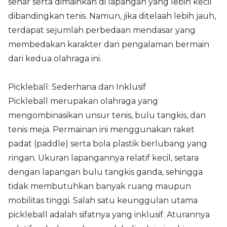
senar serta dimainkan di lapangan yang lebih kecil
dibandingkan tenis. Namun, jika ditelaah lebih jauh,
terdapat sejumlah perbedaan mendasar yang
membedakan karakter dan pengalaman bermain
dari kedua olahraga ini.
Pickleball: Sederhana dan Inklusif
Pickleball merupakan olahraga yang
mengombinasikan unsur tenis, bulu tangkis, dan
tenis meja. Permainan ini menggunakan raket
padat (paddle) serta bola plastik berlubang yang
ringan. Ukuran lapangannya relatif kecil, setara
dengan lapangan bulu tangkis ganda, sehingga
tidak membutuhkan banyak ruang maupun
mobilitas tinggi. Salah satu keunggulan utama
pickleball adalah sifatnya yang inklusif. Aturannya