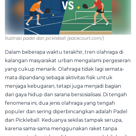
Ilustrasi padel dan pickleball
(pacecourt.com/)
Dalam beberapa waktu terakhir, tren olahraga di
kalangan masyarakat urban mengalami pergeseran
yang cukup menarik. Olahraga tidak lagi semata-
mata dipandang sebagai aktivitas fisik untuk
menjaga kebugaran, tetapi juga menjadi bagian
dari gaya hidup dan sarana bersosialisasi. Di tengah
fenomena ini, dua jenis olahraga yang tengah
populer dan sering diperbincangkan adalah Padel
dan Pickleball. Keduanya sekilas tampak serupa,
karena sama-sama menggunakan raket tanpa