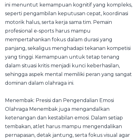
ini menuntut kemampuan kognitif yang kompleks,
seperti pengambilan keputusan cepat, koordinasi
motorik halus, serta kerja sama tim. Pemain
profesional e-sports harus mampu
mempertahankan fokus dalam durasi yang
panjang, sekaligus menghadapi tekanan kompetisi
yang tinggi. Kemampuan untuk tetap tenang
dalam situasi kritis menjadi kunci keberhasilan,
sehingga aspek mental memiliki peran yang sangat
dominan dalam olahraga ini.
Menembak: Presisi dan Pengendalian Emosi
Olahraga Menembak juga mengandalkan
ketenangan dan kestabilan emosi. Dalam setiap
tembakan, atlet harus mampu mengendalikan
pernapasan, detak jantung, serta fokus visual agar