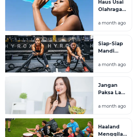
Haus Usai
yang
Olahraga?
Wajib
Simak
Tahu
a month ago
Beda Air
Biasa dan
Minuman
Siap-Siap
Elektrolit
Mandi
Keringat!
a month ago
Ini Alasan
Kenapa
Hyrox
Jangan
Menjadi
Paksa Lari
Populer
Saat
a month ago
Lapar!
Simak
Tips
Haaland
Sarapan
Menggila
Simpel