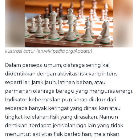
Ilustrasi catur
(en.wikipedia.org/Aaaatu)
Dalam persepsi umum, olahraga sering kali
diidentikkan dengan aktivitas fisik yang intens,
seperti lari jarak jauh, latihan beban, atau
permainan olahraga beregu yang menguras energi.
Indikator keberhasilan pun kerap diukur dari
seberapa banyak keringat yang dihasilkan atau
tingkat kelelahan fisik yang dirasakan. Namun
demikian, terdapat jenis olahraga lain yang tidak
menuntut aktivitas fisik berlebihan, melainkan