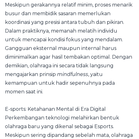
Meskipun gerakannya relatif minim, proses menarik
busur dan membidik sasaran memerlukan
koordinasi yang presisi antara tubuh dan pikiran.
Dalam praktiknya, memanah melatih individu
untuk mencapai kondisi fokus yang mendalam.
Gangguan eksternal maupun internal harus
diminimalkan agar hasil tembakan optimal. Dengan
demikian, olahraga ini secara tidak langsung
mengajarkan prinsip
mindfulness
, yaitu
kemampuan untuk hadir sepenuhnya pada
momen saat ini.
E-sports: Ketahanan Mental di Era Digital
Perkembangan teknologi melahirkan bentuk
olahraga baru yang dikenal sebagai Esports.
Meskipun sering dipandang sebelah mata, olahraga