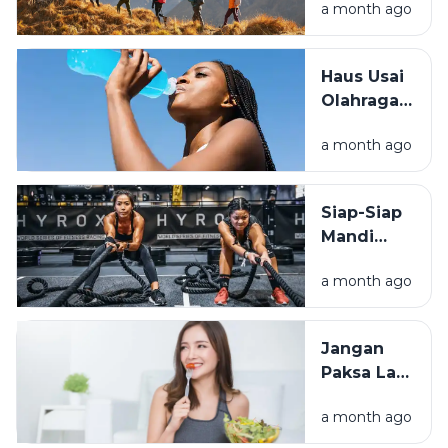
a month ago
Perbedaan
Hiking dan
Trekking
Haus Usai
yang
Olahraga?
Wajib
Simak
Tahu
a month ago
Beda Air
Biasa dan
Minuman
Siap-Siap
Elektrolit
Mandi
Keringat!
a month ago
Ini Alasan
Kenapa
Hyrox
Jangan
Menjadi
Paksa Lari
Populer
Saat
a month ago
Lapar!
Simak