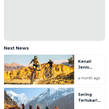
Next News
Kenali
Jenis
Sepeda
a month ago
Sebelum
Beli: Mana
yang
Sering
Cocok
Tertukar!
Buat
Ini
Healing?