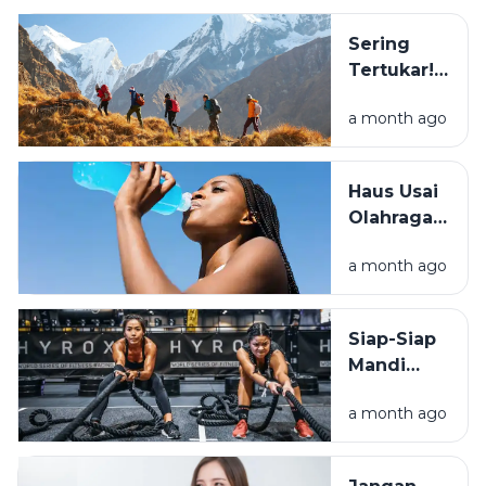
Beli: Mana
yang
Sering
Cocok
Tertukar!
Buat
Ini
Healing?
a month ago
Perbedaan
Hiking dan
Trekking
Haus Usai
yang
Olahraga?
Wajib
Simak
Tahu
a month ago
Beda Air
Biasa dan
Minuman
Siap-Siap
Elektrolit
Mandi
Keringat!
a month ago
Ini Alasan
Kenapa
Hyrox