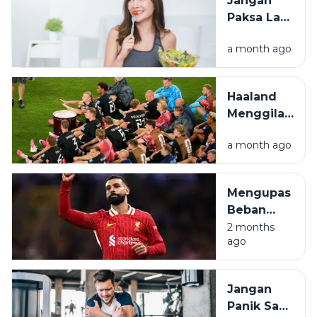
Jangan
Menjadi
Paksa Lari
Populer
Saat
a month ago
Lapar!
Simak
Tips
Haaland
Sarapan
Menggila
Simpel
di New
a month ago
Jersey,
Norwegia
Amankan
Mengupas
Tiket 32
Beban
Besar
Berat di
2 months
ago
Pundak
Mohamed
Salah
Jangan
untuk
Panik Saat
Mesir