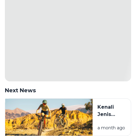
Next News
Kenali
Jenis
Sepeda
a month ago
Sebelum