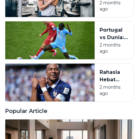
Otot Kaku,
2 months
ago
Pahami
DOMS
Pasca
Portugal
Olahraga
vs Dunia:
Saat
2 months
ago
Konser
Reuni Tak
Seindah
Rahasia
Bayangan
Hebat
Mbappe
2 months
ago
Saat
Prancis
Bungkam
Popular Article
Senegal di
PD 2026