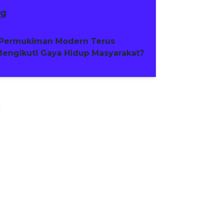
ng
Permukiman Modern Terus
engikuti Gaya Hidup Masyarakat?