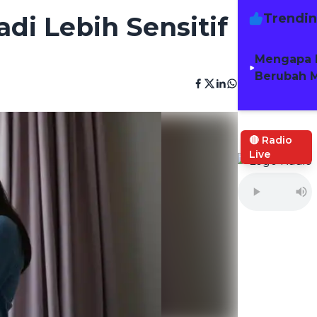
Trendi
i Lebih Sensitif
Mengapa 
Berubah M
🔴 Radio
Live