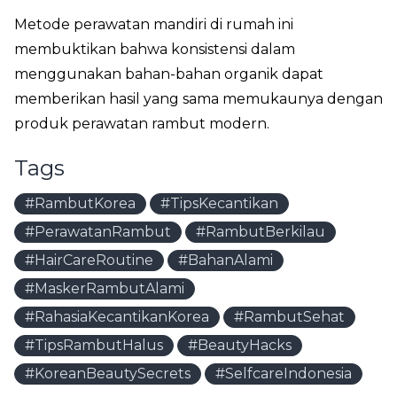
Metode perawatan mandiri di rumah ini
membuktikan bahwa konsistensi dalam
menggunakan bahan-bahan organik dapat
memberikan hasil yang sama memukaunya dengan
produk perawatan rambut modern.
Tags
#RambutKorea
#TipsKecantikan
#PerawatanRambut
#RambutBerkilau
#HairCareRoutine
#BahanAlami
#MaskerRambutAlami
#RahasiaKecantikanKorea
#RambutSehat
#TipsRambutHalus
#BeautyHacks
#KoreanBeautySecrets
#SelfcareIndonesia