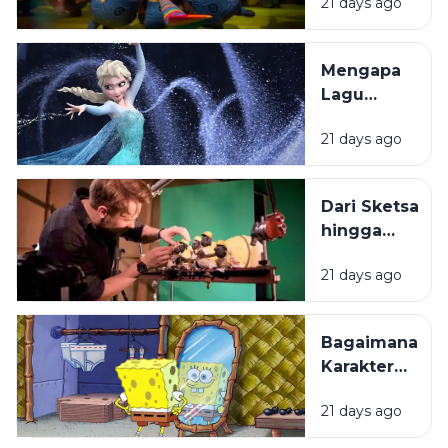
21 days ago
Penonton
Animasi
Selalu
Menantikanny
Mengapa
Lagu
dalam
21 days ago
Film
Animasi
Mudah
Dari Sketsa
Melekat di
hingga
Ingatan?
Layar
21 days ago
Lebar:
Bagaimana
Film
Bagaimana
Animasi
Karakter
Diproduksi?
Kartun
21 days ago
Dibuat
hingga