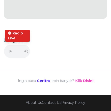
🔴 Radio
Live
Ingin baca
Ceritra
lebih banyak?
Klik Disini
About Us
Contact Us
Privacy Policy