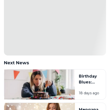
Next News
Birthday
Blues:
Mengapa
18 days ago
Sebagian
Orang
Justru
Mengapa