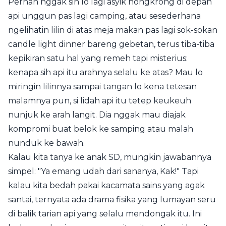
Pernah nggak sih lo lagi asyik nongkrong di depan
api unggun pas lagi camping, atau sesederhana
ngelihatin lilin di atas meja makan pas lagi sok-sokan
candle light dinner bareng gebetan, terus tiba-tiba
kepikiran satu hal yang remeh tapi misterius:
kenapa sih api itu arahnya selalu ke atas? Mau lo
miringin lilinnya sampai tangan lo kena tetesan
malamnya pun, si lidah api itu tetep keukeuh
nunjuk ke arah langit. Dia nggak mau diajak
kompromi buat belok ke samping atau malah
nunduk ke bawah.
Kalau kita tanya ke anak SD, mungkin jawabannya
simpel: "Ya emang udah dari sananya, Kak!" Tapi
kalau kita bedah pakai kacamata sains yang agak
santai, ternyata ada drama fisika yang lumayan seru
di balik tarian api yang selalu mendongak itu. Ini