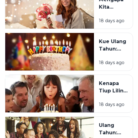
Merasa
Kita
Sedih Saat
Senang
Ulang
18 days ago
Mendapat
Tahun?
Ucapan
Ulang
Kue Ulang
Tahun?
Tahun:
Bagaimana
18 days ago
Tradisi Ini
Berawal?
Kenapa
Tiup Lilin
Menjadi
18 days ago
Tradisi
Saat Ulang
Tahun?
Ulang
Tahun: