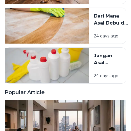
Kecoak,
Tikus, dan
Dari Mana
Hama
Asal Debu di
Lainnya Ke
Rumah?
Rumah
24 days ago
Kenali
Penyebab
dan Cara
Jangan
Mengatasinya
Asal
Campur
24 days ago
Bahan
Pembersih
Ini Risiko
Popular Article
Fatalnya