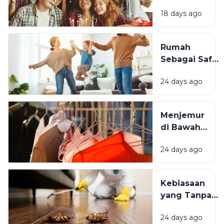
Mengapa
18 days ago
Momen
Bertambah
Usia Selalu
Rumah
Terasa
Sebagai Safe
Istimewa?
Space:
24 days ago
Mengapa
Lingkungan
Tempat
Menjemur
Tinggal yang
di Bawah
Bersih
Matahari
Memengaruhi
24 days ago
atau Di
Kesejahteraan
Tempat
Kita?
Teduh,
Kebiasaan
Mana yang
yang Tanpa
Lebih
Sadar
Baik?
24 days ago
Mengundang