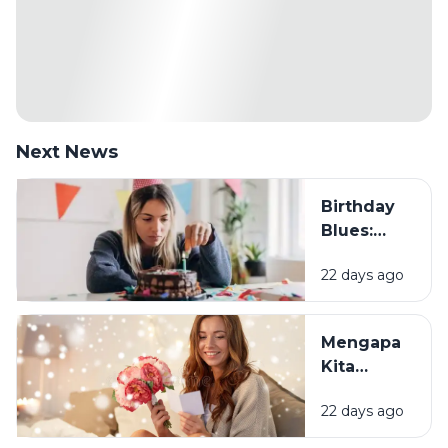
Next News
Birthday
Blues:
Mengapa
22 days ago
Sebagian
Orang
Justru
Mengapa
Merasa
Kita
Sedih Saat
Senang
Ulang
22 days ago
Mendapat
Tahun?
Ucapan