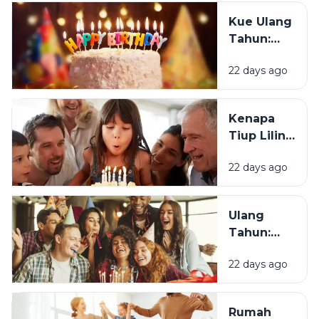
Ulang
Kue Ulang
Tahun?
Tahun:
Bagaimana
22 days ago
Tradisi Ini
Berawal?
Kenapa
Tiup Lilin
Menjadi
22 days ago
Tradisi
Saat Ulang
Tahun?
Ulang
Tahun:
Mengapa
22 days ago
Momen
Bertambah
Usia Selalu
Rumah
Terasa