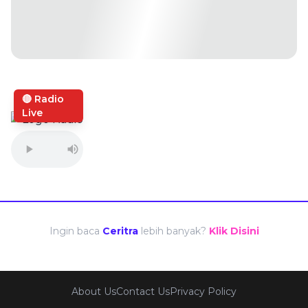
🔴 Radio
Live
Ingin baca
Ceritra
lebih banyak?
Klik Disini
About Us
Contact Us
Privacy Policy