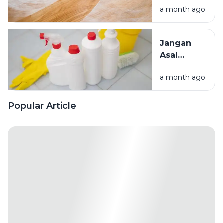
Rumah
a month ago
Kenali
Penyebab
dan Cara
Jangan
Mengatasinya
Asal
Campur
a month ago
Bahan
Pembersih
Ini Risiko
Popular Article
Fatalnya