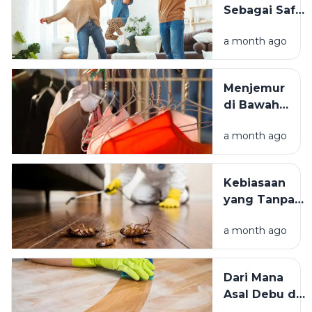
Sebagai Safe
Istimewa?
Space:
a month ago
Mengapa
Lingkungan
Tempat
Menjemur
Tinggal yang
di Bawah
Bersih
Matahari
Memengaruhi
a month ago
atau Di
Kesejahteraan
Tempat
Kita?
Teduh,
Kebiasaan
Mana yang
yang Tanpa
Lebih
Sadar
Baik?
a month ago
Mengundang
Kecoak,
Tikus, dan
Dari Mana
Hama
Asal Debu di
Lainnya Ke
Rumah?