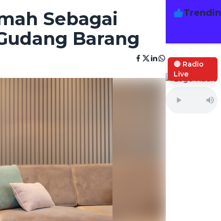
Trendi
umah Sebagai
 Gudang Barang
🔴 Radio
Live