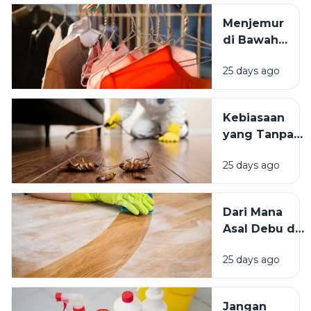
Tempat
Menjemur
Tinggal yang
di Bawah
Bersih
Matahari
Memengaruhi
25 days ago
atau Di
Kesejahteraan
Tempat
Kita?
Teduh,
Kebiasaan
Mana yang
yang Tanpa
Lebih
Sadar
Baik?
25 days ago
Mengundang
Kecoak,
Tikus, dan
Dari Mana
Hama
Asal Debu di
Lainnya Ke
Rumah?
Rumah
25 days ago
Kenali
Penyebab
dan Cara
Jangan