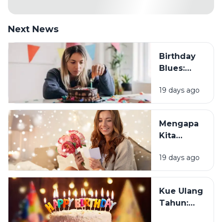
Next News
Birthday
Blues:
Mengapa
19 days ago
Sebagian
Orang
Justru
Mengapa
Merasa
Kita
Sedih Saat
Senang
Ulang
19 days ago
Mendapat
Tahun?
Ucapan
Ulang
Kue Ulang
Tahun?
Tahun:
Bagaimana