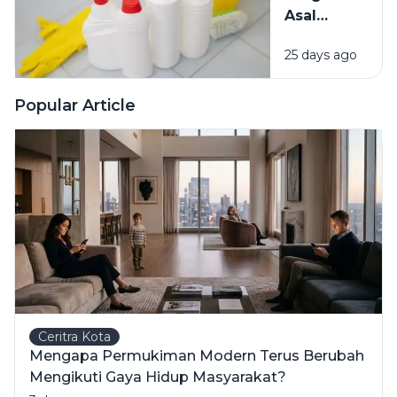
Mengatasinya
Asal
Campur
25 days ago
Bahan
Pembersih
Ini Risiko
Popular Article
Fatalnya
Ceritra Kota
Mengapa Permukiman Modern Terus Berubah
Mengikuti Gaya Hidup Masyarakat?