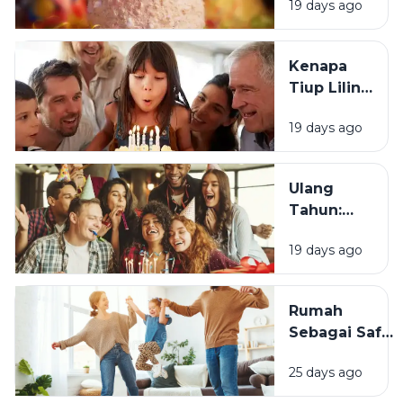
19 days ago
Tradisi Ini
Berawal?
Kenapa
Tiup Lilin
Menjadi
19 days ago
Tradisi
Saat Ulang
Tahun?
Ulang
Tahun:
Mengapa
19 days ago
Momen
Bertambah
Usia Selalu
Rumah
Terasa
Sebagai Safe
Istimewa?
Space:
25 days ago
Mengapa
Lingkungan