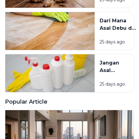
Mengundang
Kecoak,
Tikus, dan
Dari Mana
Hama
Asal Debu di
Lainnya Ke
Rumah?
Rumah
25 days ago
Kenali
Penyebab
dan Cara
Jangan
Mengatasinya
Asal
Campur
25 days ago
Bahan
Pembersih
Ini Risiko
Popular Article
Fatalnya