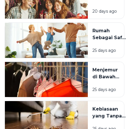
Mengapa
20 days ago
Momen
Bertambah
Usia Selalu
Rumah
Terasa
Sebagai Safe
Istimewa?
Space:
25 days ago
Mengapa
Lingkungan
Tempat
Menjemur
Tinggal yang
di Bawah
Bersih
Matahari
Memengaruhi
25 days ago
atau Di
Kesejahteraan
Tempat
Kita?
Teduh,
Kebiasaan
Mana yang
yang Tanpa
Lebih
Sadar
Baik?
25 days ago