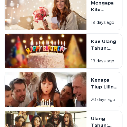
Mengapa
Merasa
Kita
Sedih Saat
Senang
Ulang
19 days ago
Mendapat
Tahun?
Ucapan
Ulang
Kue Ulang
Tahun?
Tahun:
Bagaimana
19 days ago
Tradisi Ini
Berawal?
Kenapa
Tiup Lilin
Menjadi
20 days ago
Tradisi
Saat Ulang
Tahun?
Ulang
Tahun: