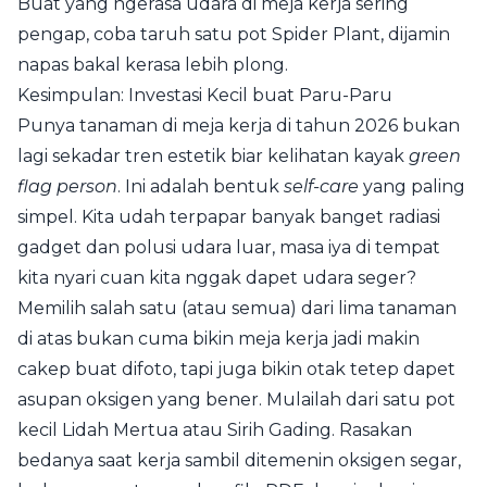
Buat yang ngerasa udara di meja kerja sering
pengap, coba taruh satu pot Spider Plant, dijamin
napas bakal kerasa lebih plong.
Kesimpulan: Investasi Kecil buat Paru-Paru
Punya tanaman di meja kerja di tahun 2026 bukan
lagi sekadar tren estetik biar kelihatan kayak
green
flag person
. Ini adalah bentuk
self-care
yang paling
simpel. Kita udah terpapar banyak banget radiasi
gadget dan polusi udara luar, masa iya di tempat
kita nyari cuan kita nggak dapet udara seger?
Memilih salah satu (atau semua) dari lima tanaman
di atas bukan cuma bikin meja kerja jadi makin
cakep buat difoto, tapi juga bikin otak tetep dapet
asupan oksigen yang bener. Mulailah dari satu pot
kecil Lidah Mertua atau Sirih Gading. Rasakan
bedanya saat kerja sambil ditemenin oksigen segar,