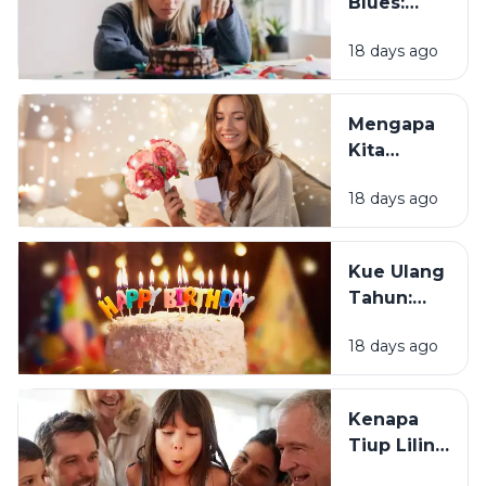
Blues:
Mengapa
18 days ago
Sebagian
Orang
Justru
Mengapa
Merasa
Kita
Sedih Saat
Senang
Ulang
18 days ago
Mendapat
Tahun?
Ucapan
Ulang
Kue Ulang
Tahun?
Tahun:
Bagaimana
18 days ago
Tradisi Ini
Berawal?
Kenapa
Tiup Lilin
Menjadi