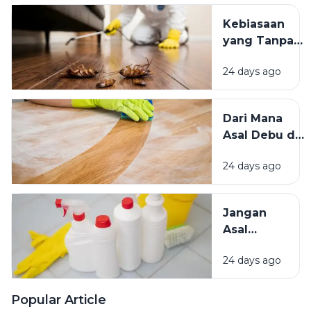
Kita?
Teduh,
Kebiasaan
Mana yang
yang Tanpa
Lebih
Sadar
Baik?
24 days ago
Mengundang
Kecoak,
Tikus, dan
Dari Mana
Hama
Asal Debu di
Lainnya Ke
Rumah?
Rumah
24 days ago
Kenali
Penyebab
dan Cara
Jangan
Mengatasinya
Asal
Campur
24 days ago
Bahan
Pembersih
Ini Risiko
Popular Article