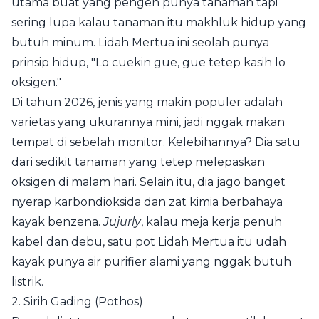
utama buat yang pengen punya tanaman tapi
sering lupa kalau tanaman itu makhluk hidup yang
butuh minum. Lidah Mertua ini seolah punya
prinsip hidup, "Lo cuekin gue, gue tetep kasih lo
oksigen."
Di tahun 2026, jenis yang makin populer adalah
varietas yang ukurannya mini, jadi nggak makan
tempat di sebelah monitor. Kelebihannya? Dia satu
dari sedikit tanaman yang tetep melepaskan
oksigen di malam hari. Selain itu, dia jago banget
nyerap karbondioksida dan zat kimia berbahaya
kayak benzena.
Jujurly
, kalau meja kerja penuh
kabel dan debu, satu pot Lidah Mertua itu udah
kayak punya air purifier alami yang nggak butuh
listrik.
2. Sirih Gading (Pothos)