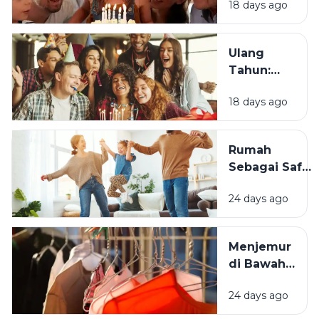
18 days ago
Tradisi
Saat Ulang
Tahun?
Ulang
Tahun:
Mengapa
18 days ago
Momen
Bertambah
Usia Selalu
Rumah
Terasa
Sebagai Safe
Istimewa?
Space:
24 days ago
Mengapa
Lingkungan
Tempat
Menjemur
Tinggal yang
di Bawah
Bersih
Matahari
Memengaruhi
24 days ago
atau Di
Kesejahteraan
Tempat