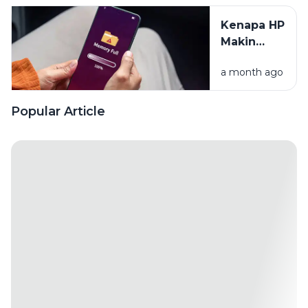
Rahasia
Kenapa HP
Algoritma
Makin
Lama
a month ago
Makin
Lemot?
Yuk Cari
Popular Article
Tahu
Alasannya