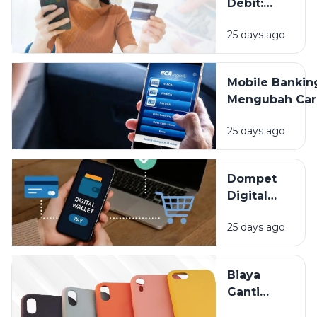
Debit:
Praktis
25 days ago
untuk
Tagihan,
Tapi
Mobile Bankin
Jangan
Mengubah Car
Sampai
Kita Mengelol
Lupa
25 days ago
Uang, Apa Saj
Dipantau
Keuntunganny
Dompet
Digital
Bikin
25 days ago
Hidup
Lebih
Praktis,
Biaya
Tapi Kok
Ganti
Saldo
Layar HP
Cepat