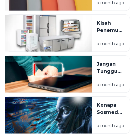
a month ago
Mahal?
Habis?
Lindungi
Gadget
Kisah
Anda
Penemuan
Sejak Hari
Kulkas:
Pertama
a month ago
Dari Es
Balok
Hingga
Jangan
Frozen
Tunggu
Food
Mati Total,
a month ago
Ini Cara
Rawat
Baterai
Kenapa
Laptop
Sosmed
Anda
Tahu Apa
a month ago
yang Kita
Mau? Intip