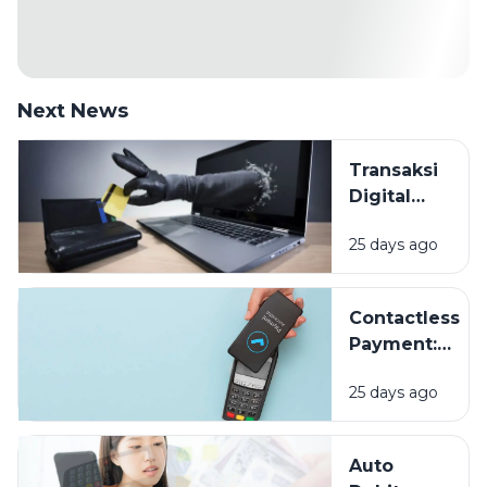
Next News
Transaksi
Digital
Makin
25 days ago
Mudah,
Bagaimana
Cara
Contactless
Melindungi
Payment:
Data
Sekadar
Keuangan
25 days ago
Tren atau
Masa Depan
Pembayaran?
Auto