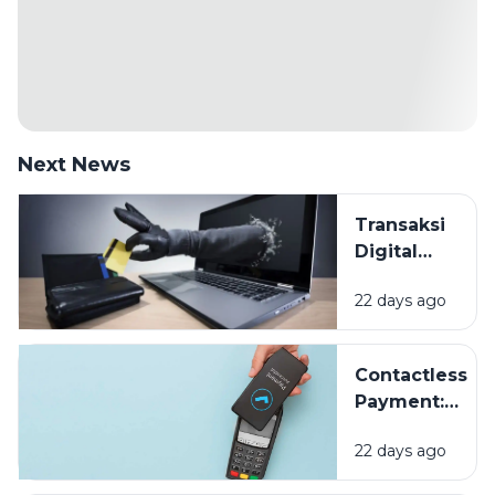
Next News
Transaksi
Digital
Makin
22 days ago
Mudah,
Bagaimana
Cara
Contactless
Melindungi
Payment:
Data
Sekadar
Keuangan
22 days ago
Tren atau
Masa Depan