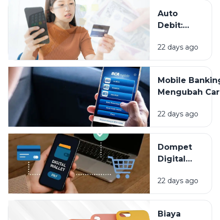
Pembayaran?
Auto
Debit:
Praktis
22 days ago
untuk
Tagihan,
Tapi
Mobile Bankin
Jangan
Mengubah Car
Sampai
Kita Mengelol
Lupa
22 days ago
Uang, Apa Saj
Dipantau
Keuntunganny
Dompet
Digital
Bikin
22 days ago
Hidup
Lebih
Praktis,
Biaya
Tapi Kok