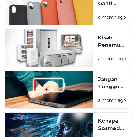
Ganti
Saldo
Layar HP
Cepat
a month ago
Mahal?
Habis?
Lindungi
Gadget
Kisah
Anda
Penemuan
Sejak Hari
Kulkas:
Pertama
a month ago
Dari Es
Balok
Hingga
Jangan
Frozen
Tunggu
Food
Mati Total,
a month ago
Ini Cara
Rawat
Baterai
Kenapa
Laptop
Sosmed
Anda
Tahu Apa