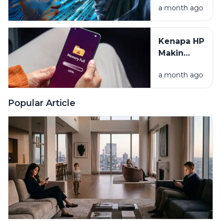
a month ago
yang Kita
Mau? Intip
Rahasia
Kenapa HP
Algoritma
Makin
Lama
a month ago
Makin
Lemot?
Yuk Cari
Popular Article
Tahu
Alasannya