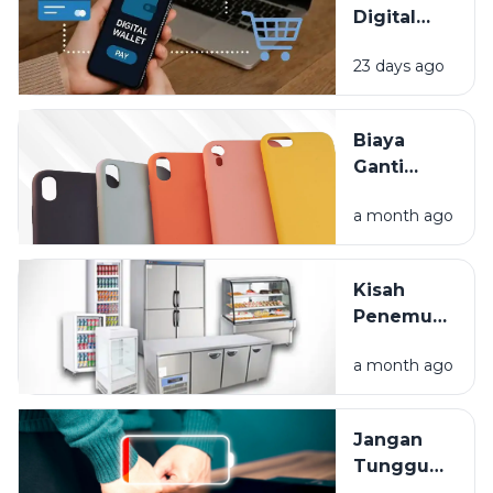
Digital
Bikin
23 days ago
Hidup
Lebih
Praktis,
Biaya
Tapi Kok
Ganti
Saldo
Layar HP
Cepat
a month ago
Mahal?
Habis?
Lindungi
Gadget
Kisah
Anda
Penemuan
Sejak Hari
Kulkas:
Pertama
a month ago
Dari Es
Balok
Hingga
Jangan
Frozen
Tunggu
Food
Mati Total,