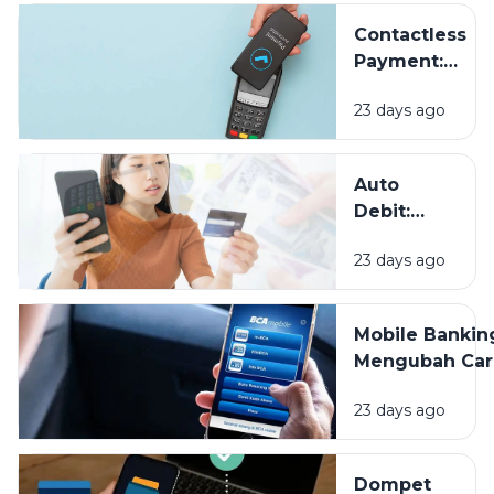
Cara
Contactless
Melindungi
Payment:
Data
Sekadar
Keuangan
23 days ago
Tren atau
Masa Depan
Pembayaran?
Auto
Debit:
Praktis
23 days ago
untuk
Tagihan,
Tapi
Mobile Bankin
Jangan
Mengubah Car
Sampai
Kita Mengelol
Lupa
23 days ago
Uang, Apa Saj
Dipantau
Keuntunganny
Dompet