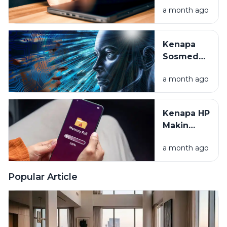
a month ago
Ini Cara
Rawat
Baterai
Kenapa
Laptop
Sosmed
Anda
Tahu Apa
a month ago
yang Kita
Mau? Intip
Rahasia
Kenapa HP
Algoritma
Makin
Lama
a month ago
Makin
Lemot?
Yuk Cari
Popular Article
Tahu
Alasannya