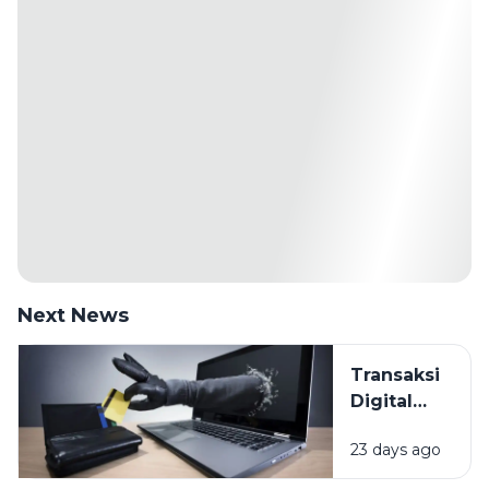
Next News
Transaksi
Digital
Makin
23 days ago
Mudah,
Bagaimana