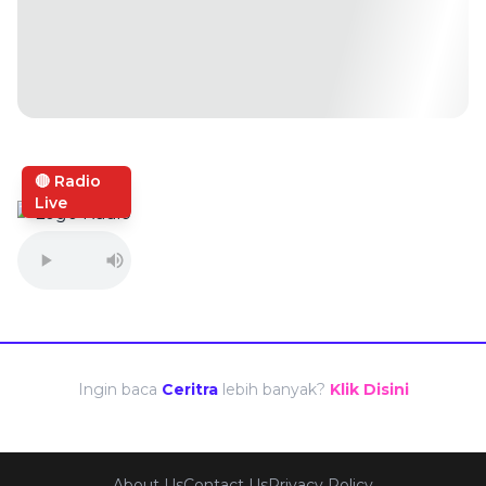
🔴 Radio
Live
Ingin baca
Ceritra
lebih banyak?
Klik Disini
About Us
Contact Us
Privacy Policy