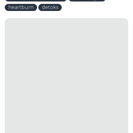
heartburn
detoks