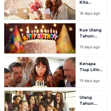
Kita
Sedih Saat
Senang
Ulang
18 days ago
Mendapat
Tahun?
Ucapan
Ulang
Kue Ulang
Tahun?
Tahun:
Bagaimana
19 days ago
Tradisi Ini
Berawal?
Kenapa
Tiup Lilin
Menjadi
19 days ago
Tradisi
Saat Ulang
Tahun?
Ulang
Tahun:
Mengapa