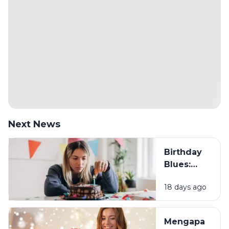
Next News
Birthday
Blues:
Mengapa
18 days ago
Sebagian
Orang
Justru
Mengapa
Merasa