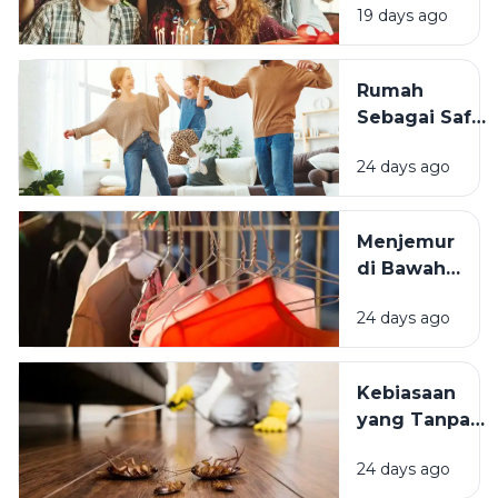
19 days ago
Momen
Bertambah
Usia Selalu
Rumah
Terasa
Sebagai Safe
Istimewa?
Space:
24 days ago
Mengapa
Lingkungan
Tempat
Menjemur
Tinggal yang
di Bawah
Bersih
Matahari
Memengaruhi
24 days ago
atau Di
Kesejahteraan
Tempat
Kita?
Teduh,
Kebiasaan
Mana yang
yang Tanpa
Lebih
Sadar
Baik?
24 days ago
Mengundang