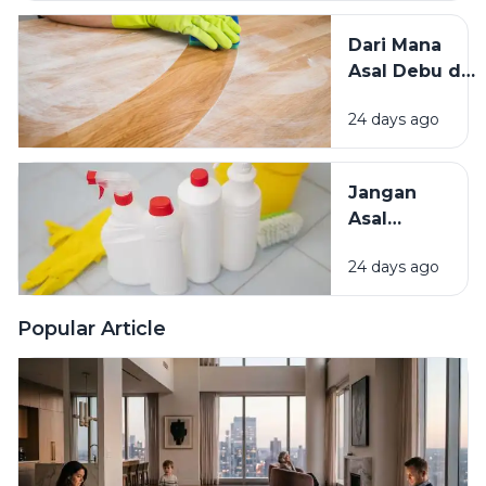
Kecoak,
Tikus, dan
Dari Mana
Hama
Asal Debu di
Lainnya Ke
Rumah?
Rumah
24 days ago
Kenali
Penyebab
dan Cara
Jangan
Mengatasinya
Asal
Campur
24 days ago
Bahan
Pembersih
Ini Risiko
Popular Article
Fatalnya