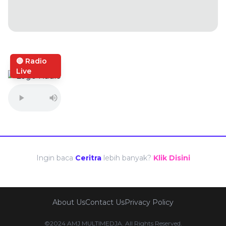
🔴 Radio
Live
Ingin baca
Ceritra
lebih banyak?
Klik Disini
About Us
Contact Us
Privacy Policy
©2024 AMJ MULTIMEDJA. All Rights Reserved.