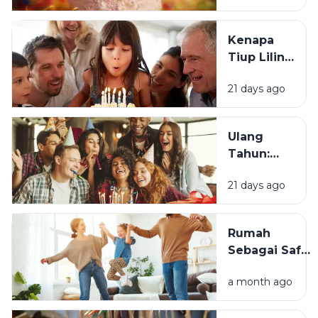
Berawal?
Kenapa
Tiup Lilin
Menjadi
21 days ago
Tradisi
Saat Ulang
Tahun?
Ulang
Tahun:
Mengapa
21 days ago
Momen
Bertambah
Usia Selalu
Rumah
Terasa
Sebagai Safe
Istimewa?
Space:
a month ago
Mengapa
Lingkungan