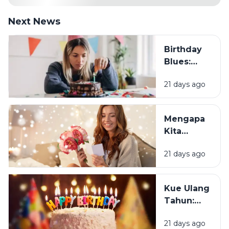
Next News
Birthday
Blues:
Mengapa
21 days ago
Sebagian
Orang
Justru
Mengapa
Merasa
Kita
Sedih Saat
Senang
Ulang
21 days ago
Mendapat
Tahun?
Ucapan
Ulang
Kue Ulang
Tahun?
Tahun:
Bagaimana
21 days ago
Tradisi Ini