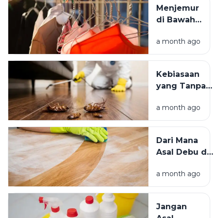
Tempat
Menjemur
Tinggal yang
di Bawah
Bersih
Matahari
Memengaruhi
a month ago
atau Di
Kesejahteraan
Tempat
Kita?
Teduh,
Kebiasaan
Mana yang
yang Tanpa
Lebih
Sadar
Baik?
a month ago
Mengundang
Kecoak,
Tikus, dan
Dari Mana
Hama
Asal Debu di
Lainnya Ke
Rumah?
Rumah
a month ago
Kenali
Penyebab
dan Cara
Jangan
Mengatasinya