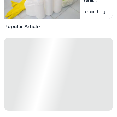
Asal
Campur
a month ago
Bahan
Pembersih
Ini Risiko
Popular Article
Fatalnya