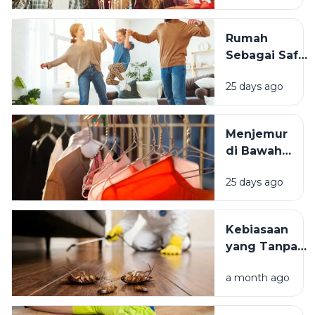
Bertambah
Usia Selalu
Rumah
Terasa
Sebagai Safe
Istimewa?
Space:
25 days ago
Mengapa
Lingkungan
Tempat
Menjemur
Tinggal yang
di Bawah
Bersih
Matahari
Memengaruhi
25 days ago
atau Di
Kesejahteraan
Tempat
Kita?
Teduh,
Kebiasaan
Mana yang
yang Tanpa
Lebih
Sadar
Baik?
a month ago
Mengundang
Kecoak,
Tikus, dan