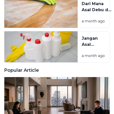
Dari Mana
Hama
Asal Debu di
Lainnya Ke
Rumah?
Rumah
a month ago
Kenali
Penyebab
dan Cara
Jangan
Mengatasinya
Asal
Campur
a month ago
Bahan
Pembersih
Ini Risiko
Popular Article
Fatalnya