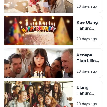
Senang
Ulang
20 days ago
Mendapat
Tahun?
Ucapan
Ulang
Kue Ulang
Tahun?
Tahun:
Bagaimana
20 days ago
Tradisi Ini
Berawal?
Kenapa
Tiup Lilin
Menjadi
20 days ago
Tradisi
Saat Ulang
Tahun?
Ulang
Tahun:
Mengapa
20 days ago
Momen