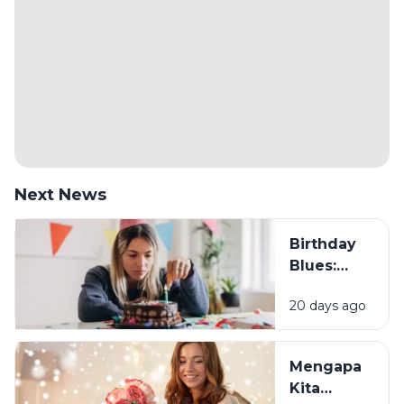
Next News
Birthday
Blues:
Mengapa
20 days ago
Sebagian
Orang
Justru
Mengapa
Merasa
Kita
Sedih Saat