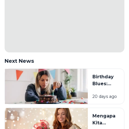
Next News
Birthday
Blues:
Mengapa
20 days ago
Sebagian
Orang
Justru
Mengapa
Merasa
Kita
Sedih Saat