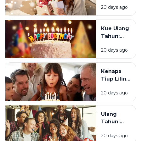
Senang
Ulang
20 days ago
Mendapat
Tahun?
Ucapan
Ulang
Kue Ulang
Tahun?
Tahun:
Bagaimana
20 days ago
Tradisi Ini
Berawal?
Kenapa
Tiup Lilin
Menjadi
20 days ago
Tradisi
Saat Ulang
Tahun?
Ulang
Tahun:
Mengapa
20 days ago
Momen