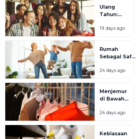
Tahun?
Ulang
Tahun:
Mengapa
19 days ago
Momen
Bertambah
Usia Selalu
Rumah
Terasa
Sebagai Safe
Istimewa?
Space:
24 days ago
Mengapa
Lingkungan
Tempat
Menjemur
Tinggal yang
di Bawah
Bersih
Matahari
Memengaruhi
24 days ago
atau Di
Kesejahteraan
Tempat
Kita?
Teduh,
Kebiasaan
Mana yang