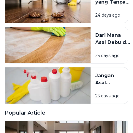
yang Tanpa
Lebih
Sadar
Baik?
24 days ago
Mengundang
Kecoak,
Tikus, dan
Dari Mana
Hama
Asal Debu di
Lainnya Ke
Rumah?
Rumah
25 days ago
Kenali
Penyebab
dan Cara
Jangan
Mengatasinya
Asal
Campur
25 days ago
Bahan
Pembersih
Ini Risiko
Popular Article
Fatalnya