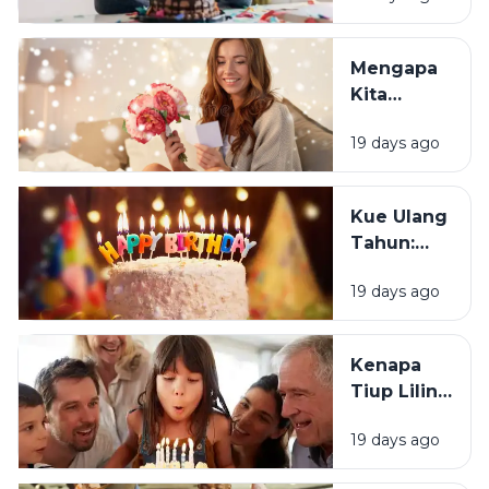
Orang
Justru
Mengapa
Merasa
Kita
Sedih Saat
Senang
Ulang
19 days ago
Mendapat
Tahun?
Ucapan
Ulang
Kue Ulang
Tahun?
Tahun:
Bagaimana
19 days ago
Tradisi Ini
Berawal?
Kenapa
Tiup Lilin
Menjadi
19 days ago
Tradisi
Saat Ulang