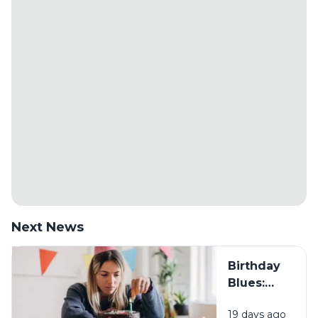
Next News
Birthday
Blues:
Mengapa
19 days ago
Sebagian