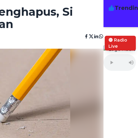
Trendi
enghapus, Si
san
🔴 Radio
Live