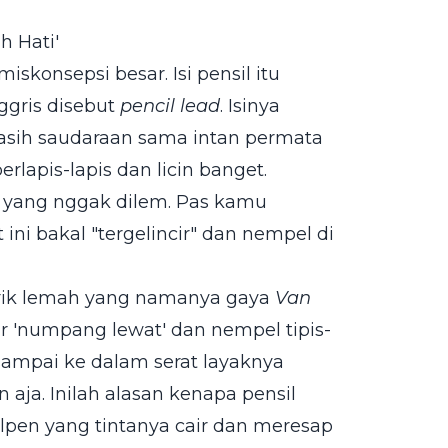
h Hati'
iskonsepsi besar. Isi pensil itu
ggris disebut
pencil lead
. Isinya
masih saudaraan sama intan permata
erlapis-lapis dan licin banget.
mi yang nggak dilem. Pas kamu
t ini bakal "tergelincir" dan nempel di
arik lemah yang namanya gaya
Van
dar 'numpang lewat' dan nempel tipis-
sampai ke dalam serat layaknya
ja. Inilah alasan kenapa pensil
pen yang tintanya cair dan meresap