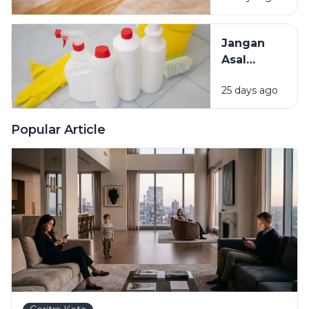
Penyebab
dan Cara
Jangan
Mengatasinya
Asal
Campur
25 days ago
Bahan
Pembersih
Ini Risiko
Popular Article
Fatalnya