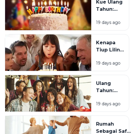
Kue Ulang
Tahun?
Tahun:
Bagaimana
19 days ago
Tradisi Ini
Berawal?
Kenapa
Tiup Lilin
Menjadi
19 days ago
Tradisi
Saat Ulang
Tahun?
Ulang
Tahun:
Mengapa
19 days ago
Momen
Bertambah
Usia Selalu
Rumah
Terasa
Sebagai Safe
Istimewa?