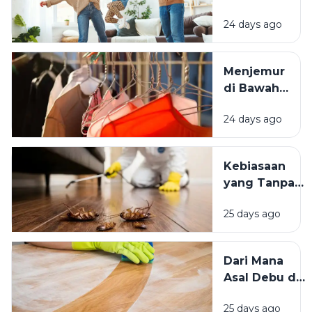
Space:
24 days ago
Mengapa
Lingkungan
Tempat
Menjemur
Tinggal yang
di Bawah
Bersih
Matahari
Memengaruhi
24 days ago
atau Di
Kesejahteraan
Tempat
Kita?
Teduh,
Kebiasaan
Mana yang
yang Tanpa
Lebih
Sadar
Baik?
25 days ago
Mengundang
Kecoak,
Tikus, dan
Dari Mana
Hama
Asal Debu di
Lainnya Ke
Rumah?
Rumah
25 days ago
Kenali