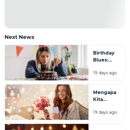
Next News
Birthday
Blues:
Mengapa
19 days ago
Sebagian
Orang
Justru
Mengapa
Merasa
Kita
Sedih Saat
Senang
Ulang
19 days ago
Mendapat
Tahun?
Ucapan
Ulang